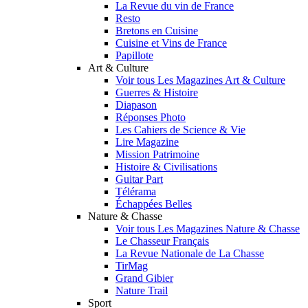
La Revue du vin de France
Resto
Bretons en Cuisine
Cuisine et Vins de France
Papillote
Art & Culture
Voir tous Les Magazines Art & Culture
Guerres & Histoire
Diapason
Réponses Photo
Les Cahiers de Science & Vie
Lire Magazine
Mission Patrimoine
Histoire & Civilisations
Guitar Part
Télérama
Échappées Belles
Nature & Chasse
Voir tous Les Magazines Nature & Chasse
Le Chasseur Français
La Revue Nationale de La Chasse
TirMag
Grand Gibier
Nature Trail
Sport