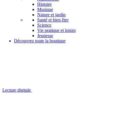
Histoire
Musique
Nature et jardin
Santé et bien être
Science
Vie pratique et loisirs
Jeunesse
Découvrez toute la boutique
Lecture digitale