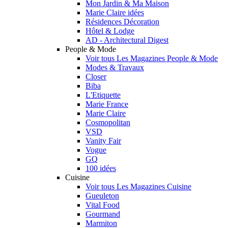
Mon Jardin & Ma Maison
Marie Claire idées
Résidences Décoration
Hôtel & Lodge
AD - Architectural Digest
People & Mode
Voir tous Les Magazines People & Mode
Modes & Travaux
Closer
Biba
L'Etiquette
Marie France
Marie Claire
Cosmopolitan
VSD
Vanity Fair
Vogue
GQ
100 idées
Cuisine
Voir tous Les Magazines Cuisine
Gueuleton
Vital Food
Gourmand
Marmiton