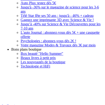
Auto Plus: testez dès 5€
Jusqu'à -36% sur le magazine de science pour les 3-6
ans
Télé Star fête ses 50 ans : jusqu'à - 46% + cadeau
Gagnez une imprimante 3D avec Science & Vie !
Jusqu’à -40% sur Science & Vie Découvertes pour les
7-10 ans
L'auto Journal : abonnez-vous dès 5€ + une casquette
offerte
Psychologies : abonnez-vous dès 2€ !
Votre magazine Modes & Travaux dès 3€ par mois
Bons plans boutique
Box beauté "Hello Summer"
Beaux livres à petit prix
Les nouveautés de la boutique
Technologie et HiFi