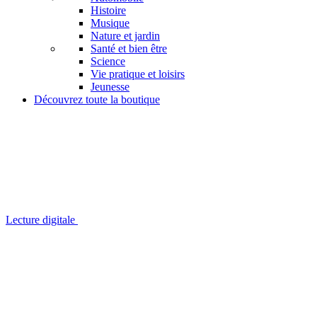
Histoire
Musique
Nature et jardin
Santé et bien être
Science
Vie pratique et loisirs
Jeunesse
Découvrez toute la boutique
Lecture digitale