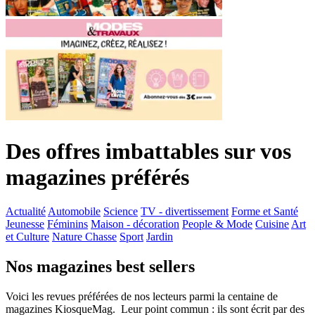
Des offres imbattables sur vos
magazines préférés
Actualité
Automobile
Science
TV - divertissement
Forme et Santé
Jeunesse
Féminins
Maison - décoration
People & Mode
Cuisine
Art
et Culture
Nature Chasse
Sport
Jardin
Nos magazines best sellers
Voici les revues préférées de nos lecteurs parmi la centaine de
magazines KiosqueMag. Leur point commun : ils sont écrit par des