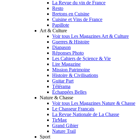
La Revue du vin de France
Resto
Bretons en Cuisine
Cuisine et Vins de France
Papillote
Art & Culture
Voir tous Les Magazines Art & Culture
Guerres & Histoire
Diapason
Réponses Photo
Les Cahiers de Science & Vie
Lire Magazine
Mission Patrimoine
Histoire & Civilisations
Guitar Part
Télérama
Échappées Belles
Nature & Chasse
Voir tous Les Magazines Nature & Chasse
Le Chasseur Français
La Revue Nationale de La Chasse
TirMag
Grand Gibier
Nature Trail
Sport