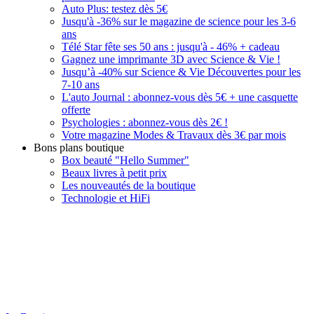
Auto Plus: testez dès 5€
Jusqu'à -36% sur le magazine de science pour les 3-6
ans
Télé Star fête ses 50 ans : jusqu'à - 46% + cadeau
Gagnez une imprimante 3D avec Science & Vie !
Jusqu’à -40% sur Science & Vie Découvertes pour les
7-10 ans
L'auto Journal : abonnez-vous dès 5€ + une casquette
offerte
Psychologies : abonnez-vous dès 2€ !
Votre magazine Modes & Travaux dès 3€ par mois
Bons plans boutique
Box beauté "Hello Summer"
Beaux livres à petit prix
Les nouveautés de la boutique
Technologie et HiFi