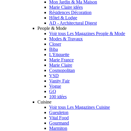
Mon Jardin & Ma Maison
Marie Claire idées
Résidences Décoration
Hôtel & Lodge
AD - Architectural Digest
People & Mode
Voir tous Les Magazines People & Mode
Modes & Travaux
Closer
Biba
L'Etiquette
Marie France
Marie Claire
Cosmopolitan
VSD
Vanity Fair
Vogue
GQ
100 idées
Cuisine
Voir tous Les Magazines Cuisine
Gueuleton
Vital Food
Gourmand
Marmiton