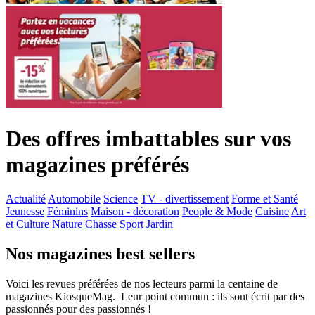
Des offres imbattables sur vos
magazines préférés
Actualité
Automobile
Science
TV - divertissement
Forme et Santé
Jeunesse
Féminins
Maison - décoration
People & Mode
Cuisine
Art
et Culture
Nature Chasse
Sport
Jardin
Nos magazines best sellers
Voici les revues préférées de nos lecteurs parmi la centaine de
magazines KiosqueMag. Leur point commun : ils sont écrit par des
passionnés pour des passionnés !