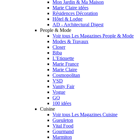
Mon Jardin & Ma Maison
Marie Claire idées
Résidences Décoration
Hôtel & Lodge
AD - Architectural Digest
People & Mode
Voir tous Les Magazines People & Mode
Modes & Travaux
Closer
Biba
L'Etiquette
Marie France
Marie Claire
Cosmopolitan
VSD
Vanity Fair
Vogue
GQ
100 idées
Cuisine
Voir tous Les Magazines Cuisine
Gueuleton
Vital Food
Gourmand
Marmiton