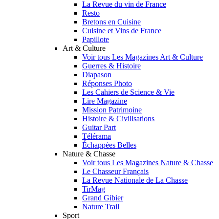
La Revue du vin de France
Resto
Bretons en Cuisine
Cuisine et Vins de France
Papillote
Art & Culture
Voir tous Les Magazines Art & Culture
Guerres & Histoire
Diapason
Réponses Photo
Les Cahiers de Science & Vie
Lire Magazine
Mission Patrimoine
Histoire & Civilisations
Guitar Part
Télérama
Échappées Belles
Nature & Chasse
Voir tous Les Magazines Nature & Chasse
Le Chasseur Français
La Revue Nationale de La Chasse
TirMag
Grand Gibier
Nature Trail
Sport