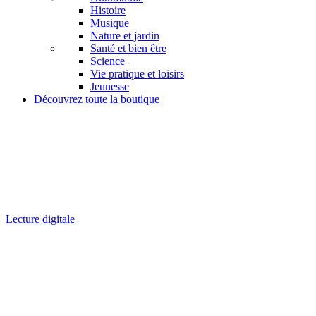
Histoire
Musique
Nature et jardin
Santé et bien être
Science
Vie pratique et loisirs
Jeunesse
Découvrez toute la boutique
Lecture digitale