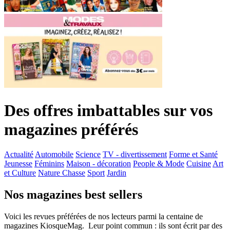
Des offres imbattables sur vos
magazines préférés
Actualité
Automobile
Science
TV - divertissement
Forme et Santé
Jeunesse
Féminins
Maison - décoration
People & Mode
Cuisine
Art
et Culture
Nature Chasse
Sport
Jardin
Nos magazines best sellers
Voici les revues préférées de nos lecteurs parmi la centaine de
magazines KiosqueMag. Leur point commun : ils sont écrit par des