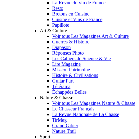
La Revue du vin de France
Resto
Bretons en Cuisine
Cuisine et Vins de France
Papillote
Art & Culture
Voir tous Les Magazines Art & Culture
Guerres & Histoire
Diapason
Réponses Photo
Les Cahiers de Science & Vie
Lire Magazine
Mission Patrimoine
Histoire & Civilisations
Guitar Part
Télérama
Échappées Belles
Nature & Chasse
Voir tous Les Magazines Nature & Chasse
Le Chasseur Français
La Revue Nationale de La Chasse
TirMag
Grand Gibier
Nature Trail
Sport