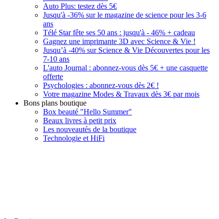
Auto Plus: testez dès 5€
Jusqu'à -36% sur le magazine de science pour les 3-6
ans
Télé Star fête ses 50 ans : jusqu'à - 46% + cadeau
Gagnez une imprimante 3D avec Science & Vie !
Jusqu’à -40% sur Science & Vie Découvertes pour les
7-10 ans
L'auto Journal : abonnez-vous dès 5€ + une casquette
offerte
Psychologies : abonnez-vous dès 2€ !
Votre magazine Modes & Travaux dès 3€ par mois
Bons plans boutique
Box beauté "Hello Summer"
Beaux livres à petit prix
Les nouveautés de la boutique
Technologie et HiFi