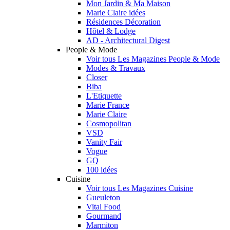
Mon Jardin & Ma Maison
Marie Claire idées
Résidences Décoration
Hôtel & Lodge
AD - Architectural Digest
People & Mode
Voir tous Les Magazines People & Mode
Modes & Travaux
Closer
Biba
L'Etiquette
Marie France
Marie Claire
Cosmopolitan
VSD
Vanity Fair
Vogue
GQ
100 idées
Cuisine
Voir tous Les Magazines Cuisine
Gueuleton
Vital Food
Gourmand
Marmiton