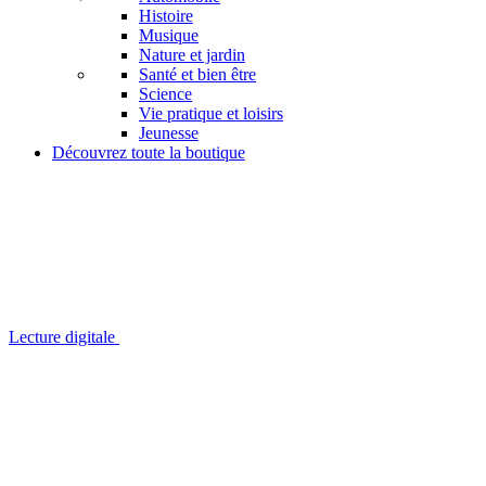
Histoire
Musique
Nature et jardin
Santé et bien être
Science
Vie pratique et loisirs
Jeunesse
Découvrez toute la boutique
Lecture digitale