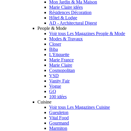
Mon Jardin & Ma Maison
Marie Claire idées
Résidences Décoration
Hôtel & Lodge
AD - Architectural Digest
People & Mode
Voir tous Les Magazines People & Mode
Modes & Travaux
Closer
Biba
L'Etiquette
Marie France
Marie Claire
Cosmopolitan
VSD
Vanity Fair
Vogue
GQ
100 idées
Cuisine
Voir tous Les Magazines Cuisine
Gueuleton
Vital Food
Gourmand
Marmiton