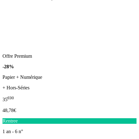
Offre Premium
-28%
Papier + Numérique
+ Hors-Séries
€00
35
48,78€
Rentree
1 an - 6 n°