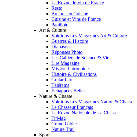
La Revue du vin de France
Resto
Bretons en Cuisine
Cuisine et Vins de France
Papillote
Art & Culture
Voir tous Les Magazines Art & Culture
Guerres & Histoire
Diapason
Réponses Photo
Les Cahiers de Science & Vie
Lire Magazine
Mission Patrimoine
Histoire & Civilisations
Guitar Part
Télérama
Échappées Belles
Nature & Chasse
Voir tous Les Magazines Nature & Chasse
Le Chasseur Français
La Revue Nationale de La Chasse
TirMag
Grand Gibier
Nature Trail
Sport