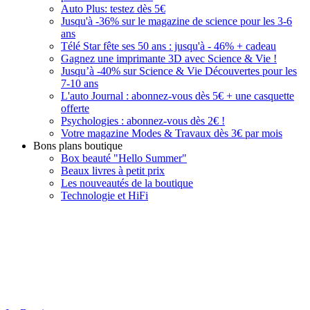
Auto Plus: testez dès 5€
Jusqu'à -36% sur le magazine de science pour les 3-6
ans
Télé Star fête ses 50 ans : jusqu'à - 46% + cadeau
Gagnez une imprimante 3D avec Science & Vie !
Jusqu’à -40% sur Science & Vie Découvertes pour les
7-10 ans
L'auto Journal : abonnez-vous dès 5€ + une casquette
offerte
Psychologies : abonnez-vous dès 2€ !
Votre magazine Modes & Travaux dès 3€ par mois
Bons plans boutique
Box beauté "Hello Summer"
Beaux livres à petit prix
Les nouveautés de la boutique
Technologie et HiFi