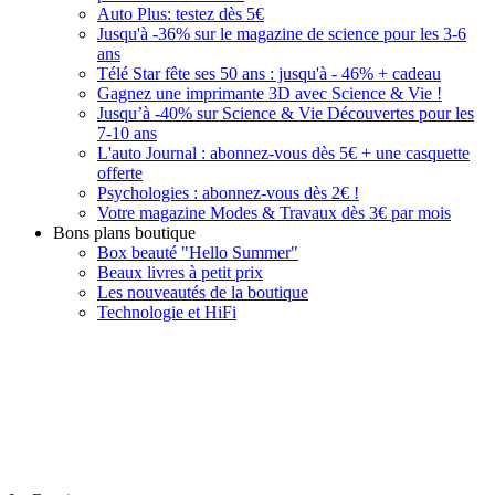
Auto Plus: testez dès 5€
Jusqu'à -36% sur le magazine de science pour les 3-6
ans
Télé Star fête ses 50 ans : jusqu'à - 46% + cadeau
Gagnez une imprimante 3D avec Science & Vie !
Jusqu’à -40% sur Science & Vie Découvertes pour les
7-10 ans
L'auto Journal : abonnez-vous dès 5€ + une casquette
offerte
Psychologies : abonnez-vous dès 2€ !
Votre magazine Modes & Travaux dès 3€ par mois
Bons plans boutique
Box beauté "Hello Summer"
Beaux livres à petit prix
Les nouveautés de la boutique
Technologie et HiFi