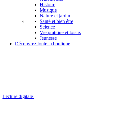
Histoire
Musique
Nature et jardin
Santé et bien être
Science
Vie pratique et loisirs
Jeunesse
Découvrez toute la boutique
Lecture digitale