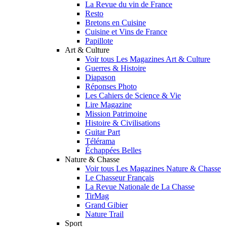
La Revue du vin de France
Resto
Bretons en Cuisine
Cuisine et Vins de France
Papillote
Art & Culture
Voir tous Les Magazines Art & Culture
Guerres & Histoire
Diapason
Réponses Photo
Les Cahiers de Science & Vie
Lire Magazine
Mission Patrimoine
Histoire & Civilisations
Guitar Part
Télérama
Échappées Belles
Nature & Chasse
Voir tous Les Magazines Nature & Chasse
Le Chasseur Français
La Revue Nationale de La Chasse
TirMag
Grand Gibier
Nature Trail
Sport