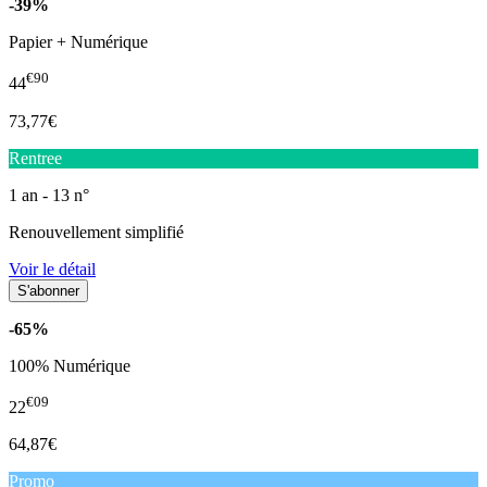
-39%
Papier + Numérique
€90
44
73,77€
Rentree
1 an - 13 n°
Renouvellement simplifié
Voir le détail
-65%
100% Numérique
€09
22
64,87€
Promo