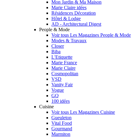
Mon Jardin & Ma Maison
Marie Claire idées
Résidences Décoration
Hôtel & Lodge
AD - Architectural Digest
People & Mode
Voir tous Les Magazines People & Mode
Modes & Travaux
Closer
Biba
L'Etiquette
Marie France
Marie Claire
Cosmopolitan
VSD
Vanity Fair
Vogue
GQ
100 idées
Cuisine
Voir tous Les Magazines Cuisine
Gueuleton
Vital Food
Gourmand
Marmiton