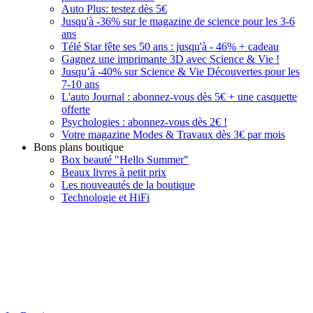
Auto Plus: testez dès 5€
Jusqu'à -36% sur le magazine de science pour les 3-6
ans
Télé Star fête ses 50 ans : jusqu'à - 46% + cadeau
Gagnez une imprimante 3D avec Science & Vie !
Jusqu’à -40% sur Science & Vie Découvertes pour les
7-10 ans
L'auto Journal : abonnez-vous dès 5€ + une casquette
offerte
Psychologies : abonnez-vous dès 2€ !
Votre magazine Modes & Travaux dès 3€ par mois
Bons plans boutique
Box beauté "Hello Summer"
Beaux livres à petit prix
Les nouveautés de la boutique
Technologie et HiFi