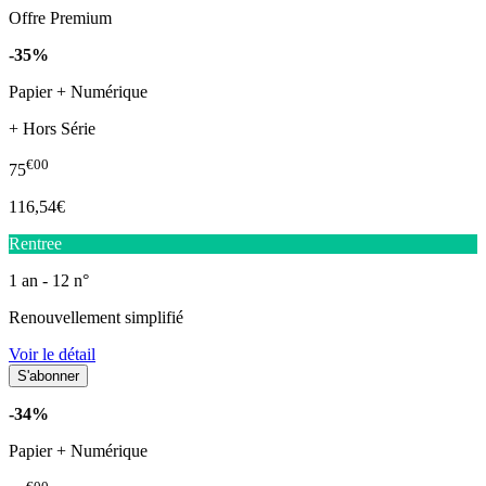
Offre Premium
-35%
Papier + Numérique
+ Hors Série
€00
75
116,54€
Rentree
1 an - 12 n°
Renouvellement simplifié
Voir le détail
-34%
Papier + Numérique