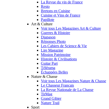
La Revue du vin de France
Resto
Bretons en Cuisine
Cuisine et Vins de France
Papillote
Art & Culture
Voir tous Les Magazines Art & Culture
Guerres & Histoire
Diapason
Réponses Photo
Les Cahiers de Science & Vie
Lire Magazine
Mission Patrimoine
Histoire & Civilisations
Guitar Part
Télérama
Échappées Belles
Nature & Chasse
Voir tous Les Magazines Nature & Chasse
Le Chasseur Français
La Revue Nationale de La Chasse
TirMag
Grand Gibier
Nature Trail
Sport