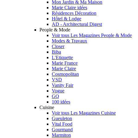
Mon Jardin & Ma Maison
Marie Claire idées
Résidences Décoration
Hôtel & Lodge
AD - Architectural Digest
People & Mode
Voir tous Les Magazines People & Mode
Modes & Travaux
Closer
Biba
L'Etiquette
Marie France
Marie Claire
Cosmopolitan
VSD
Vanity Fair
Vogue
GQ
100 idées
Cuisine
Voir tous Les Magazines Cuisine
Gueuleton
Vital Food
Gourmand
Marmiton