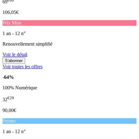
€00
69
106,05€
Prix Mini
1 an - 12 n°
Renouvellement simplifié
Voir le détail
Voir toutes les offres
-64%
100% Numérique
€29
32
90,00€
Promo
1 an - 12 n°