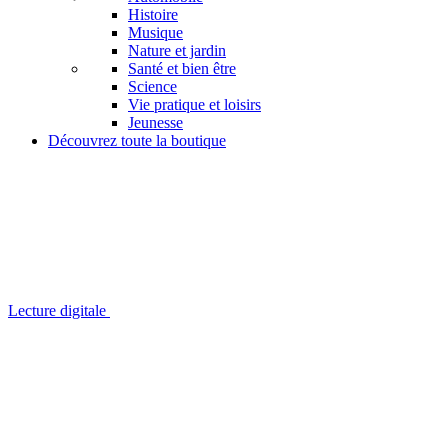
Histoire
Musique
Nature et jardin
Santé et bien être
Science
Vie pratique et loisirs
Jeunesse
Découvrez toute la boutique
Lecture digitale