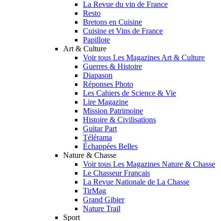
La Revue du vin de France
Resto
Bretons en Cuisine
Cuisine et Vins de France
Papillote
Art & Culture
Voir tous Les Magazines Art & Culture
Guerres & Histoire
Diapason
Réponses Photo
Les Cahiers de Science & Vie
Lire Magazine
Mission Patrimoine
Histoire & Civilisations
Guitar Part
Télérama
Échappées Belles
Nature & Chasse
Voir tous Les Magazines Nature & Chasse
Le Chasseur Français
La Revue Nationale de La Chasse
TirMag
Grand Gibier
Nature Trail
Sport