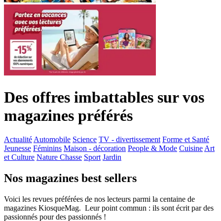
Des offres imbattables sur vos
magazines préférés
Actualité
Automobile
Science
TV - divertissement
Forme et Santé
Jeunesse
Féminins
Maison - décoration
People & Mode
Cuisine
Art
et Culture
Nature Chasse
Sport
Jardin
Nos magazines best sellers
Voici les revues préférées de nos lecteurs parmi la centaine de
magazines KiosqueMag. Leur point commun : ils sont écrit par des
passionnés pour des passionnés !