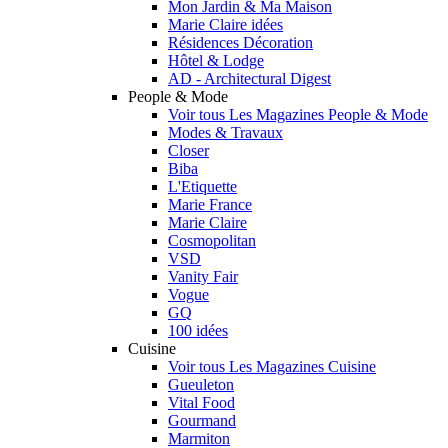
Mon Jardin & Ma Maison
Marie Claire idées
Résidences Décoration
Hôtel & Lodge
AD - Architectural Digest
People & Mode
Voir tous Les Magazines People & Mode
Modes & Travaux
Closer
Biba
L'Etiquette
Marie France
Marie Claire
Cosmopolitan
VSD
Vanity Fair
Vogue
GQ
100 idées
Cuisine
Voir tous Les Magazines Cuisine
Gueuleton
Vital Food
Gourmand
Marmiton