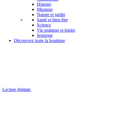
Histoire
Musique
Nature et jardin
Santé et bien être
Science
Vie pratique et loisirs
Jeunesse
Découvrez toute la boutique
Lecture digitale