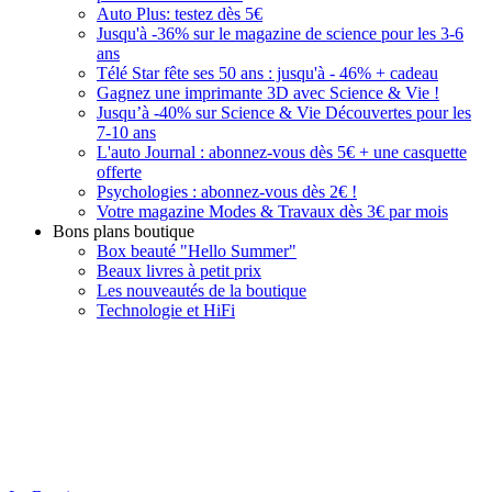
Auto Plus: testez dès 5€
Jusqu'à -36% sur le magazine de science pour les 3-6
ans
Télé Star fête ses 50 ans : jusqu'à - 46% + cadeau
Gagnez une imprimante 3D avec Science & Vie !
Jusqu’à -40% sur Science & Vie Découvertes pour les
7-10 ans
L'auto Journal : abonnez-vous dès 5€ + une casquette
offerte
Psychologies : abonnez-vous dès 2€ !
Votre magazine Modes & Travaux dès 3€ par mois
Bons plans boutique
Box beauté "Hello Summer"
Beaux livres à petit prix
Les nouveautés de la boutique
Technologie et HiFi