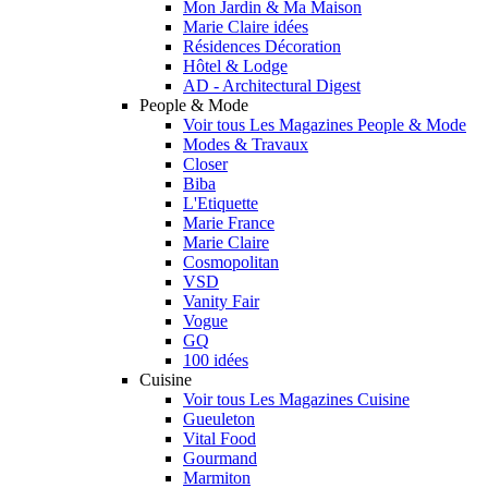
Mon Jardin & Ma Maison
Marie Claire idées
Résidences Décoration
Hôtel & Lodge
AD - Architectural Digest
People & Mode
Voir tous Les Magazines People & Mode
Modes & Travaux
Closer
Biba
L'Etiquette
Marie France
Marie Claire
Cosmopolitan
VSD
Vanity Fair
Vogue
GQ
100 idées
Cuisine
Voir tous Les Magazines Cuisine
Gueuleton
Vital Food
Gourmand
Marmiton