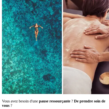
Vous avez besoin d'une
pause ressourçante
?
De prendre soin de
vous
?