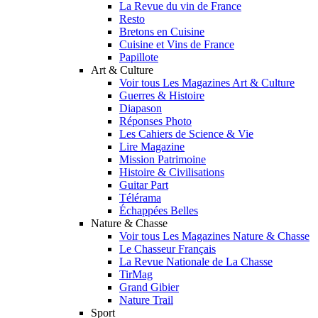
La Revue du vin de France
Resto
Bretons en Cuisine
Cuisine et Vins de France
Papillote
Art & Culture
Voir tous Les Magazines Art & Culture
Guerres & Histoire
Diapason
Réponses Photo
Les Cahiers de Science & Vie
Lire Magazine
Mission Patrimoine
Histoire & Civilisations
Guitar Part
Télérama
Échappées Belles
Nature & Chasse
Voir tous Les Magazines Nature & Chasse
Le Chasseur Français
La Revue Nationale de La Chasse
TirMag
Grand Gibier
Nature Trail
Sport