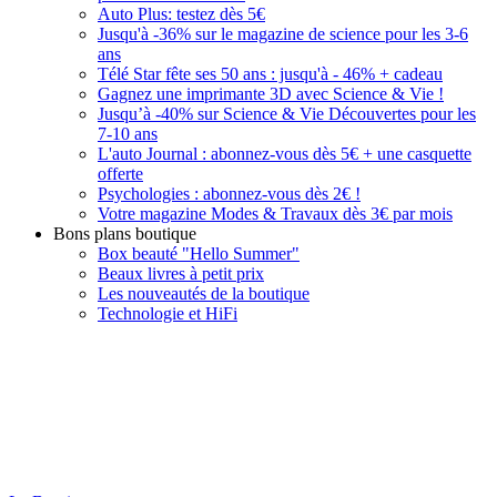
Auto Plus: testez dès 5€
Jusqu'à -36% sur le magazine de science pour les 3-6
ans
Télé Star fête ses 50 ans : jusqu'à - 46% + cadeau
Gagnez une imprimante 3D avec Science & Vie !
Jusqu’à -40% sur Science & Vie Découvertes pour les
7-10 ans
L'auto Journal : abonnez-vous dès 5€ + une casquette
offerte
Psychologies : abonnez-vous dès 2€ !
Votre magazine Modes & Travaux dès 3€ par mois
Bons plans boutique
Box beauté "Hello Summer"
Beaux livres à petit prix
Les nouveautés de la boutique
Technologie et HiFi