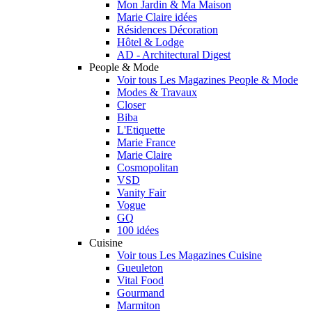
Mon Jardin & Ma Maison
Marie Claire idées
Résidences Décoration
Hôtel & Lodge
AD - Architectural Digest
People & Mode
Voir tous Les Magazines People & Mode
Modes & Travaux
Closer
Biba
L'Etiquette
Marie France
Marie Claire
Cosmopolitan
VSD
Vanity Fair
Vogue
GQ
100 idées
Cuisine
Voir tous Les Magazines Cuisine
Gueuleton
Vital Food
Gourmand
Marmiton