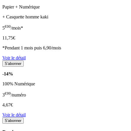
Papier + Numérique
+ Casquette homme kaki
€00
5
/mois*
11,75€
*Pendant 1 mois puis 6,90/mois
Voir le détail
-14%
100% Numérique
€99
3
/numéro
4,67€
Voir le détail