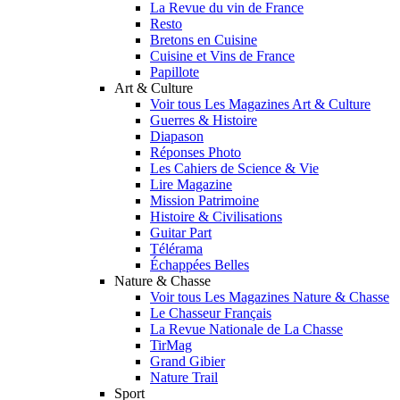
La Revue du vin de France
Resto
Bretons en Cuisine
Cuisine et Vins de France
Papillote
Art & Culture
Voir tous Les Magazines Art & Culture
Guerres & Histoire
Diapason
Réponses Photo
Les Cahiers de Science & Vie
Lire Magazine
Mission Patrimoine
Histoire & Civilisations
Guitar Part
Télérama
Échappées Belles
Nature & Chasse
Voir tous Les Magazines Nature & Chasse
Le Chasseur Français
La Revue Nationale de La Chasse
TirMag
Grand Gibier
Nature Trail
Sport