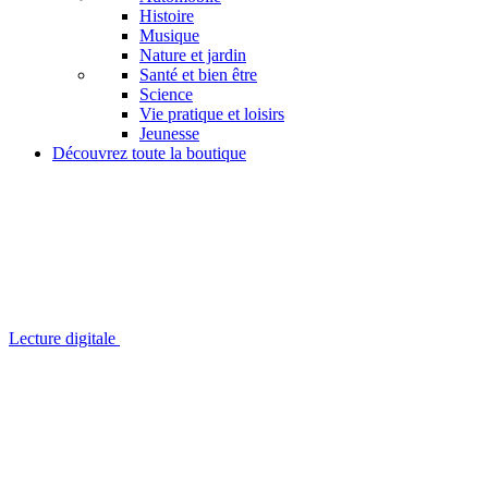
Histoire
Musique
Nature et jardin
Santé et bien être
Science
Vie pratique et loisirs
Jeunesse
Découvrez toute la boutique
Lecture digitale