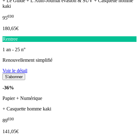
+ Le Guide + L'Auto-Journal évasion & SUV + Casquette homme
kaki
€00
95
180,65€
Rentree
1 an - 25 n°
Renouvellement simplifié
Voir le détail
-36%
Papier + Numérique
+ Casquette homme kaki
€00
89
141,05€