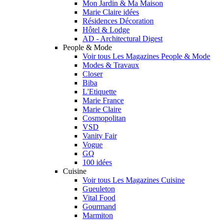
Mon Jardin & Ma Maison
Marie Claire idées
Résidences Décoration
Hôtel & Lodge
AD - Architectural Digest
People & Mode
Voir tous Les Magazines People & Mode
Modes & Travaux
Closer
Biba
L'Etiquette
Marie France
Marie Claire
Cosmopolitan
VSD
Vanity Fair
Vogue
GQ
100 idées
Cuisine
Voir tous Les Magazines Cuisine
Gueuleton
Vital Food
Gourmand
Marmiton