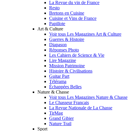
La Revue du vin de France
Resto
Bretons en Cuisine
Cuisine et Vins de France
Papillote
Art & Culture
Voir tous Les Magazines Art & Culture
Guerres & Histoire
Diapason
Réponses Photo
Les Cahiers de Science & Vie
Lire Magazine
Mission Patrimoine
Histoire & Civilisations
Guitar Part
Télérama
Échappées Belles
Nature & Chasse
Voir tous Les Magazines Nature & Chasse
Le Chasseur Français
La Revue Nationale de La Chasse
TirMag
Grand Gibier
Nature Trail
Sport