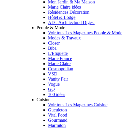
Mon Jardin & Ma Maison
Marie Claire idées
Résidences Décoration
Hôtel & Lodge
AD - Architectural Digest
People & Mode
Voir tous Les Magazines People & Mode
Modes & Travaux
Closer
Biba
L'Etiquette
Marie France
Marie Claire
Cosmopolitan
VSD
Vanity Fair
Vogue
GQ
100 idées
Cuisine
Voir tous Les Magazines Cuisine
Gueuleton
Vital Food
Gourmand
Marmiton