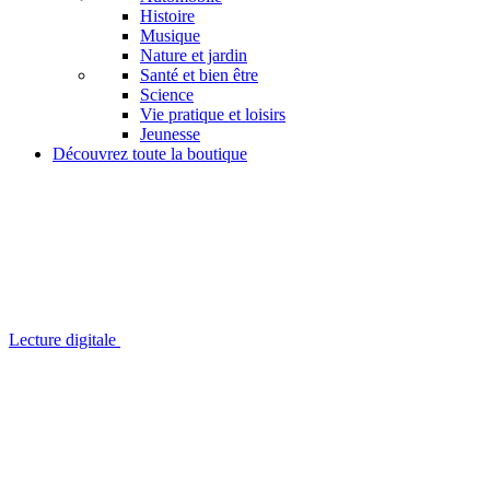
Histoire
Musique
Nature et jardin
Santé et bien être
Science
Vie pratique et loisirs
Jeunesse
Découvrez toute la boutique
Lecture digitale