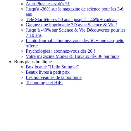
Auto Plus: testez dès 5€
Jusqu'à -36% sur le magazine de science pour les 3-6
ans
Télé Star fête ses 50 ans : jusqu'à - 46% + cadeau
Gagnez une imprimante 3D avec Science & Vie !
Jusqu’à -40% sur Science & Vie Découvertes pour les
7-10 ans
L'auto Journal : abonnez-vous dès 5€ + une casquette
offerte
Psychologies : abonnez-vous dès 2€ !
Votre magazine Modes & Travaux dès 3€ par mois
Bons plans boutique
Box beauté "Hello Summer"
Beaux livres à petit prix
Les nouveautés de la boutique
Technologie et HiFi