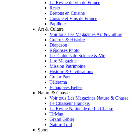
La Revue du vin de France
Resto
Bretons en Cuisine
Cuisine et Vins de France
Papillote
Art & Culture
Voir tous Les Magazines Art & Culture
Guerres & Histoire
Diapason
Réponses Photo
Les Cahiers de Science & Vie
Lire Magazine
Mission Patrimoine
Histoire & Civilisations
Guitar Part
Télérama
Échappées Belles
Nature & Chasse
Voir tous Les Magazines Nature & Chasse
Le Chasseur Français
La Revue Nationale de La Chasse
TirMag
Grand Gibier
Nature Trail
Sport