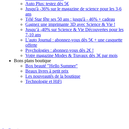
Auto Plus: testez dès 5€
Jusqu'à -36% sur le magazine de science pour les 3-6
ans
Télé Star fête ses 50 ans : jusqu'à - 46% + cadeau
Gagnez une imprimante 3D avec Science & Vie !
Jusqu’à -40% sur Science & Vie Découvertes pour les
7-10 ans
L'auto Journal : abonnez-vous dès 5€ + une casquette
offerte
Psychologies : abonnez-vous dès 2€ !
Votre magazine Modes & Travaux dès 3€ par mois
Bons plans boutique
Box beauté "Hello Summer"
Beaux livres à petit prix
Les nouveautés de la boutique
Technologie et HiFi