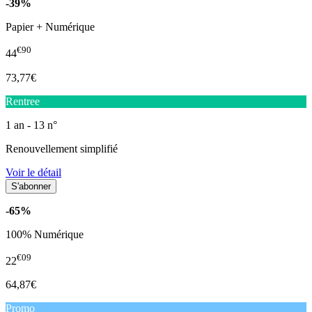
-39%
Papier + Numérique
€90
44
73,77€
Rentree
1 an - 13 n°
Renouvellement simplifié
Voir le détail
-65%
100% Numérique
€09
22
64,87€
Promo