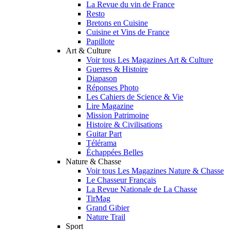
La Revue du vin de France
Resto
Bretons en Cuisine
Cuisine et Vins de France
Papillote
Art & Culture
Voir tous Les Magazines Art & Culture
Guerres & Histoire
Diapason
Réponses Photo
Les Cahiers de Science & Vie
Lire Magazine
Mission Patrimoine
Histoire & Civilisations
Guitar Part
Télérama
Échappées Belles
Nature & Chasse
Voir tous Les Magazines Nature & Chasse
Le Chasseur Français
La Revue Nationale de La Chasse
TirMag
Grand Gibier
Nature Trail
Sport