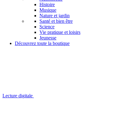
Histoire
Musique
Nature et jardin
Santé et bien être
Science
Vie pratique et loisirs
Jeunesse
Découvrez toute la boutique
Lecture digitale