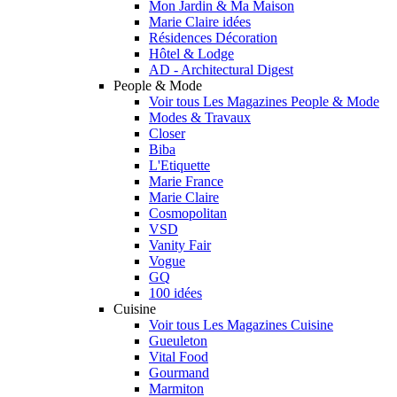
Mon Jardin & Ma Maison
Marie Claire idées
Résidences Décoration
Hôtel & Lodge
AD - Architectural Digest
People & Mode
Voir tous Les Magazines People & Mode
Modes & Travaux
Closer
Biba
L'Etiquette
Marie France
Marie Claire
Cosmopolitan
VSD
Vanity Fair
Vogue
GQ
100 idées
Cuisine
Voir tous Les Magazines Cuisine
Gueuleton
Vital Food
Gourmand
Marmiton