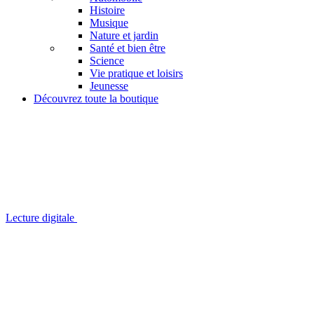
Histoire
Musique
Nature et jardin
Santé et bien être
Science
Vie pratique et loisirs
Jeunesse
Découvrez toute la boutique
Lecture digitale