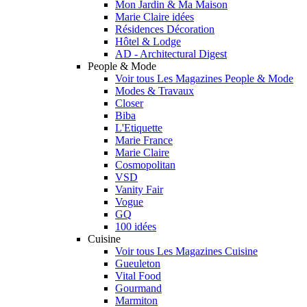
Mon Jardin & Ma Maison
Marie Claire idées
Résidences Décoration
Hôtel & Lodge
AD - Architectural Digest
People & Mode
Voir tous Les Magazines People & Mode
Modes & Travaux
Closer
Biba
L'Etiquette
Marie France
Marie Claire
Cosmopolitan
VSD
Vanity Fair
Vogue
GQ
100 idées
Cuisine
Voir tous Les Magazines Cuisine
Gueuleton
Vital Food
Gourmand
Marmiton