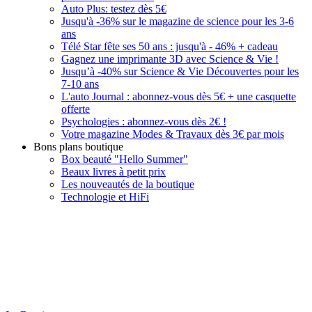
Auto Plus: testez dès 5€
Jusqu'à -36% sur le magazine de science pour les 3-6
ans
Télé Star fête ses 50 ans : jusqu'à - 46% + cadeau
Gagnez une imprimante 3D avec Science & Vie !
Jusqu’à -40% sur Science & Vie Découvertes pour les
7-10 ans
L'auto Journal : abonnez-vous dès 5€ + une casquette
offerte
Psychologies : abonnez-vous dès 2€ !
Votre magazine Modes & Travaux dès 3€ par mois
Bons plans boutique
Box beauté "Hello Summer"
Beaux livres à petit prix
Les nouveautés de la boutique
Technologie et HiFi