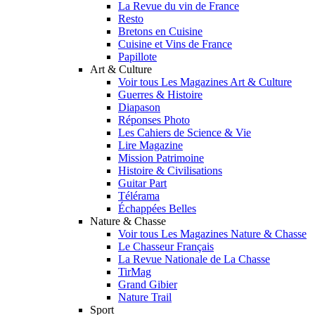
La Revue du vin de France
Resto
Bretons en Cuisine
Cuisine et Vins de France
Papillote
Art & Culture
Voir tous Les Magazines Art & Culture
Guerres & Histoire
Diapason
Réponses Photo
Les Cahiers de Science & Vie
Lire Magazine
Mission Patrimoine
Histoire & Civilisations
Guitar Part
Télérama
Échappées Belles
Nature & Chasse
Voir tous Les Magazines Nature & Chasse
Le Chasseur Français
La Revue Nationale de La Chasse
TirMag
Grand Gibier
Nature Trail
Sport