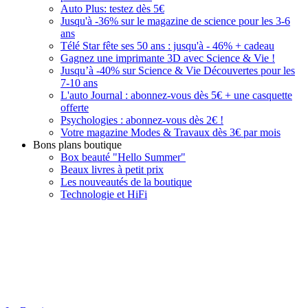
Auto Plus: testez dès 5€
Jusqu'à -36% sur le magazine de science pour les 3-6
ans
Télé Star fête ses 50 ans : jusqu'à - 46% + cadeau
Gagnez une imprimante 3D avec Science & Vie !
Jusqu’à -40% sur Science & Vie Découvertes pour les
7-10 ans
L'auto Journal : abonnez-vous dès 5€ + une casquette
offerte
Psychologies : abonnez-vous dès 2€ !
Votre magazine Modes & Travaux dès 3€ par mois
Bons plans boutique
Box beauté "Hello Summer"
Beaux livres à petit prix
Les nouveautés de la boutique
Technologie et HiFi