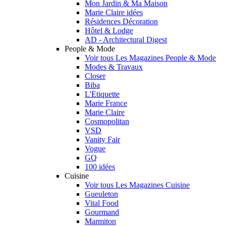
Mon Jardin & Ma Maison
Marie Claire idées
Résidences Décoration
Hôtel & Lodge
AD - Architectural Digest
People & Mode
Voir tous Les Magazines People & Mode
Modes & Travaux
Closer
Biba
L'Etiquette
Marie France
Marie Claire
Cosmopolitan
VSD
Vanity Fair
Vogue
GQ
100 idées
Cuisine
Voir tous Les Magazines Cuisine
Gueuleton
Vital Food
Gourmand
Marmiton