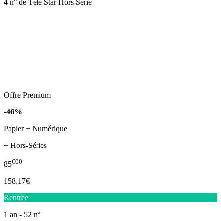
4 n° de Télé Star Hors-Série
Offre Premium
-46%
Papier + Numérique
+ Hors-Séries
€00
85
158,17€
Rentree
1 an - 52 n°