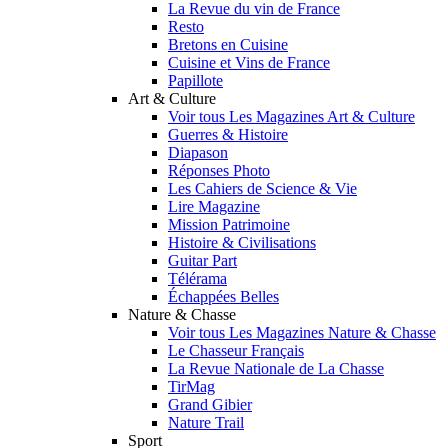
La Revue du vin de France
Resto
Bretons en Cuisine
Cuisine et Vins de France
Papillote
Art & Culture
Voir tous Les Magazines Art & Culture
Guerres & Histoire
Diapason
Réponses Photo
Les Cahiers de Science & Vie
Lire Magazine
Mission Patrimoine
Histoire & Civilisations
Guitar Part
Télérama
Échappées Belles
Nature & Chasse
Voir tous Les Magazines Nature & Chasse
Le Chasseur Français
La Revue Nationale de La Chasse
TirMag
Grand Gibier
Nature Trail
Sport