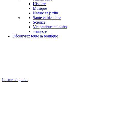
Histoire
Musique
Nature et jardin
Santé et bien être
Science
Vie pratique et loisirs
Jeunesse
Découvrez toute la boutique
Lecture digitale