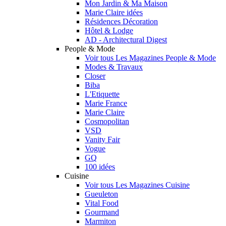
Mon Jardin & Ma Maison
Marie Claire idées
Résidences Décoration
Hôtel & Lodge
AD - Architectural Digest
People & Mode
Voir tous Les Magazines People & Mode
Modes & Travaux
Closer
Biba
L'Etiquette
Marie France
Marie Claire
Cosmopolitan
VSD
Vanity Fair
Vogue
GQ
100 idées
Cuisine
Voir tous Les Magazines Cuisine
Gueuleton
Vital Food
Gourmand
Marmiton