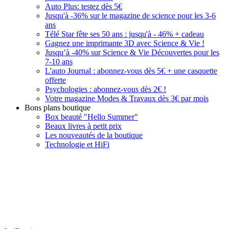
Auto Plus: testez dès 5€
Jusqu'à -36% sur le magazine de science pour les 3-6
ans
Télé Star fête ses 50 ans : jusqu'à - 46% + cadeau
Gagnez une imprimante 3D avec Science & Vie !
Jusqu’à -40% sur Science & Vie Découvertes pour les
7-10 ans
L'auto Journal : abonnez-vous dès 5€ + une casquette
offerte
Psychologies : abonnez-vous dès 2€ !
Votre magazine Modes & Travaux dès 3€ par mois
Bons plans boutique
Box beauté "Hello Summer"
Beaux livres à petit prix
Les nouveautés de la boutique
Technologie et HiFi