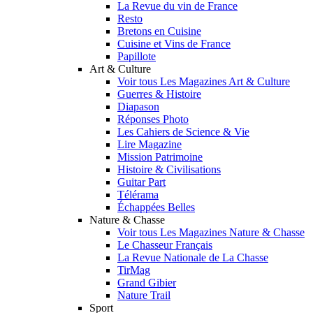
La Revue du vin de France
Resto
Bretons en Cuisine
Cuisine et Vins de France
Papillote
Art & Culture
Voir tous Les Magazines Art & Culture
Guerres & Histoire
Diapason
Réponses Photo
Les Cahiers de Science & Vie
Lire Magazine
Mission Patrimoine
Histoire & Civilisations
Guitar Part
Télérama
Échappées Belles
Nature & Chasse
Voir tous Les Magazines Nature & Chasse
Le Chasseur Français
La Revue Nationale de La Chasse
TirMag
Grand Gibier
Nature Trail
Sport