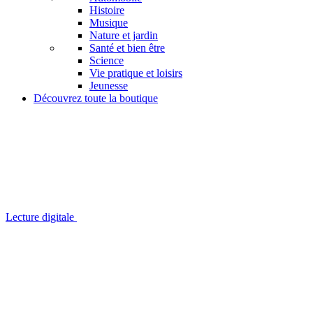
Histoire
Musique
Nature et jardin
Santé et bien être
Science
Vie pratique et loisirs
Jeunesse
Découvrez toute la boutique
Lecture digitale