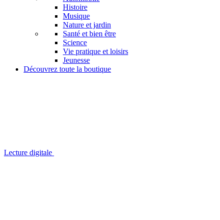
Histoire
Musique
Nature et jardin
Santé et bien être
Science
Vie pratique et loisirs
Jeunesse
Découvrez toute la boutique
Lecture digitale