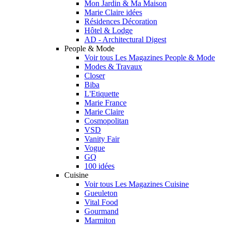
Mon Jardin & Ma Maison
Marie Claire idées
Résidences Décoration
Hôtel & Lodge
AD - Architectural Digest
People & Mode
Voir tous Les Magazines People & Mode
Modes & Travaux
Closer
Biba
L'Etiquette
Marie France
Marie Claire
Cosmopolitan
VSD
Vanity Fair
Vogue
GQ
100 idées
Cuisine
Voir tous Les Magazines Cuisine
Gueuleton
Vital Food
Gourmand
Marmiton