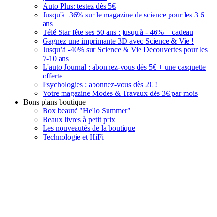
Auto Plus: testez dès 5€
Jusqu'à -36% sur le magazine de science pour les 3-6
ans
Télé Star fête ses 50 ans : jusqu'à - 46% + cadeau
Gagnez une imprimante 3D avec Science & Vie !
Jusqu’à -40% sur Science & Vie Découvertes pour les
7-10 ans
L'auto Journal : abonnez-vous dès 5€ + une casquette
offerte
Psychologies : abonnez-vous dès 2€ !
Votre magazine Modes & Travaux dès 3€ par mois
Bons plans boutique
Box beauté "Hello Summer"
Beaux livres à petit prix
Les nouveautés de la boutique
Technologie et HiFi