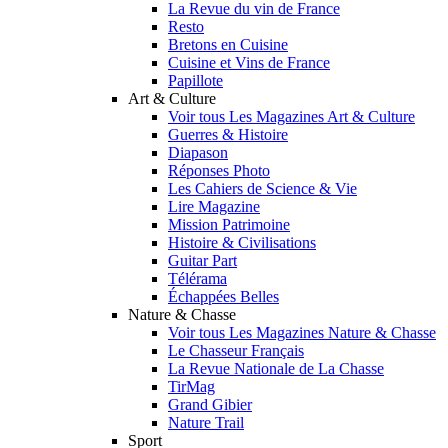
La Revue du vin de France
Resto
Bretons en Cuisine
Cuisine et Vins de France
Papillote
Art & Culture
Voir tous Les Magazines Art & Culture
Guerres & Histoire
Diapason
Réponses Photo
Les Cahiers de Science & Vie
Lire Magazine
Mission Patrimoine
Histoire & Civilisations
Guitar Part
Télérama
Échappées Belles
Nature & Chasse
Voir tous Les Magazines Nature & Chasse
Le Chasseur Français
La Revue Nationale de La Chasse
TirMag
Grand Gibier
Nature Trail
Sport