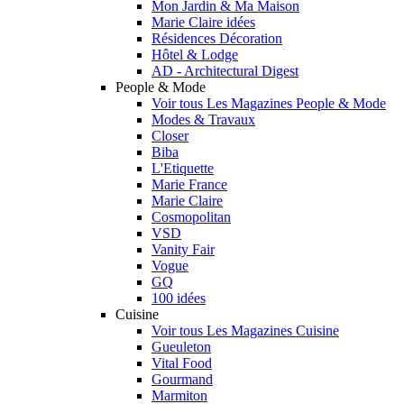
Mon Jardin & Ma Maison
Marie Claire idées
Résidences Décoration
Hôtel & Lodge
AD - Architectural Digest
People & Mode
Voir tous Les Magazines People & Mode
Modes & Travaux
Closer
Biba
L'Etiquette
Marie France
Marie Claire
Cosmopolitan
VSD
Vanity Fair
Vogue
GQ
100 idées
Cuisine
Voir tous Les Magazines Cuisine
Gueuleton
Vital Food
Gourmand
Marmiton