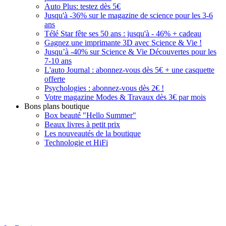
Auto Plus: testez dès 5€
Jusqu'à -36% sur le magazine de science pour les 3-6
ans
Télé Star fête ses 50 ans : jusqu'à - 46% + cadeau
Gagnez une imprimante 3D avec Science & Vie !
Jusqu’à -40% sur Science & Vie Découvertes pour les
7-10 ans
L'auto Journal : abonnez-vous dès 5€ + une casquette
offerte
Psychologies : abonnez-vous dès 2€ !
Votre magazine Modes & Travaux dès 3€ par mois
Bons plans boutique
Box beauté "Hello Summer"
Beaux livres à petit prix
Les nouveautés de la boutique
Technologie et HiFi