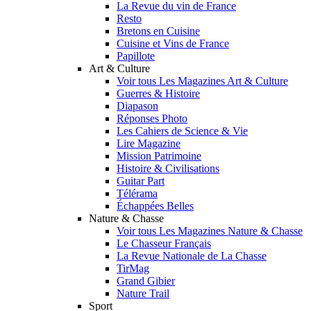
La Revue du vin de France
Resto
Bretons en Cuisine
Cuisine et Vins de France
Papillote
Art & Culture
Voir tous Les Magazines Art & Culture
Guerres & Histoire
Diapason
Réponses Photo
Les Cahiers de Science & Vie
Lire Magazine
Mission Patrimoine
Histoire & Civilisations
Guitar Part
Télérama
Échappées Belles
Nature & Chasse
Voir tous Les Magazines Nature & Chasse
Le Chasseur Français
La Revue Nationale de La Chasse
TirMag
Grand Gibier
Nature Trail
Sport