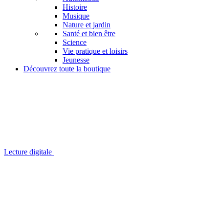
Histoire
Musique
Nature et jardin
Santé et bien être
Science
Vie pratique et loisirs
Jeunesse
Découvrez toute la boutique
Lecture digitale