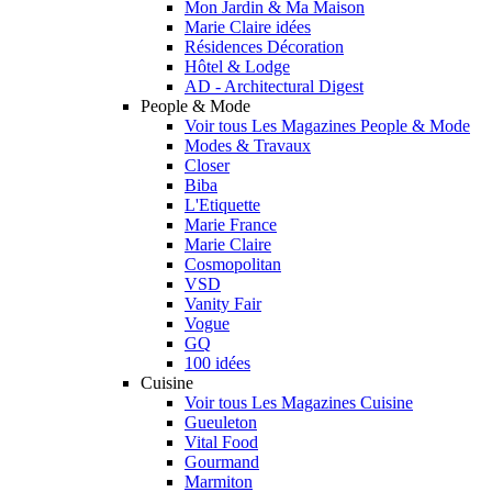
Mon Jardin & Ma Maison
Marie Claire idées
Résidences Décoration
Hôtel & Lodge
AD - Architectural Digest
People & Mode
Voir tous Les Magazines People & Mode
Modes & Travaux
Closer
Biba
L'Etiquette
Marie France
Marie Claire
Cosmopolitan
VSD
Vanity Fair
Vogue
GQ
100 idées
Cuisine
Voir tous Les Magazines Cuisine
Gueuleton
Vital Food
Gourmand
Marmiton