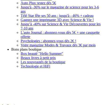
Auto Plus: testez dès 5€
Jusqu'à -36% sur le magazine de science pour les 3-6
ans
Télé Star fête ses 50 ans : jusqu'à - 46% + cadeau
Gagnez une imprimante 3D avec Science & Vie !
Jusqu’à -40% sur Science & Vie Découvertes pour les
7-10 ans
L'auto Journal : abonnez-vous dès 5€ + une casquette
offerte
Psychologies : abonnez-vous dès 2€ !
Votre magazine Modes & Travaux dès 3€ par mois
Bons plans boutique
Box beauté "Hello Summer"
Beaux livres à petit prix
Les nouveautés de la boutique
Technologie et HiFi