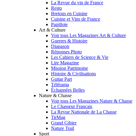
La Revue du vin de France
Resto
Bretons en Cuisine
Cuisine et Vins de France
Papillote
Art & Culture
Voir tous Les Magazines Art & Culture
Guerres & Histoire
Diapason
Réponses Photo
Les Cahiers de Science & Vie
Lire Magazine
Mission Patrimoine
Histoire & Civilisations
Guitar Part
Télérama
Échappées Belles
Nature & Chasse
Voir tous Les Magazines Nature & Chasse
Le Chasseur Français
La Revue Nationale de La Chasse
TirMag
Grand Gibier
Nature Trail
Sport