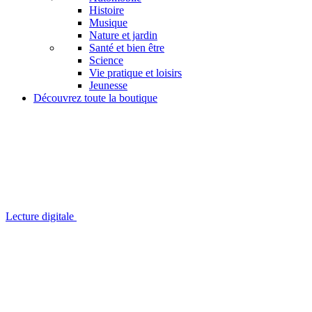
Histoire
Musique
Nature et jardin
Santé et bien être
Science
Vie pratique et loisirs
Jeunesse
Découvrez toute la boutique
Lecture digitale