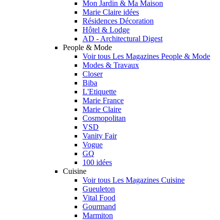
Mon Jardin & Ma Maison
Marie Claire idées
Résidences Décoration
Hôtel & Lodge
AD - Architectural Digest
People & Mode
Voir tous Les Magazines People & Mode
Modes & Travaux
Closer
Biba
L'Etiquette
Marie France
Marie Claire
Cosmopolitan
VSD
Vanity Fair
Vogue
GQ
100 idées
Cuisine
Voir tous Les Magazines Cuisine
Gueuleton
Vital Food
Gourmand
Marmiton