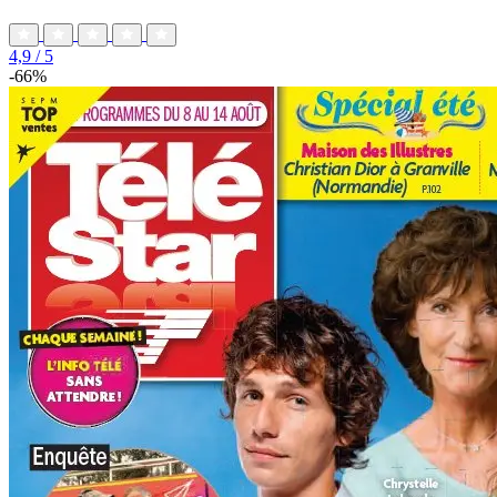
4,9
/ 5
-66%