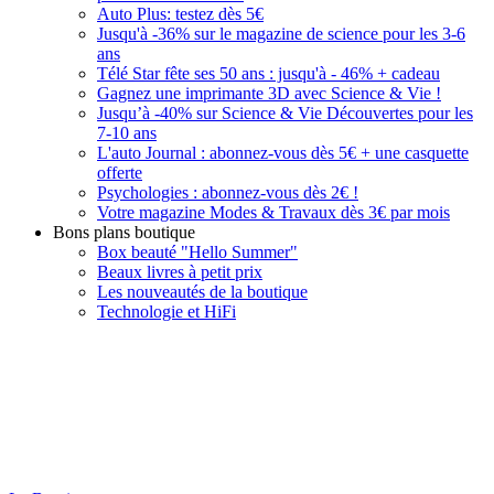
Auto Plus: testez dès 5€
Jusqu'à -36% sur le magazine de science pour les 3-6
ans
Télé Star fête ses 50 ans : jusqu'à - 46% + cadeau
Gagnez une imprimante 3D avec Science & Vie !
Jusqu’à -40% sur Science & Vie Découvertes pour les
7-10 ans
L'auto Journal : abonnez-vous dès 5€ + une casquette
offerte
Psychologies : abonnez-vous dès 2€ !
Votre magazine Modes & Travaux dès 3€ par mois
Bons plans boutique
Box beauté "Hello Summer"
Beaux livres à petit prix
Les nouveautés de la boutique
Technologie et HiFi