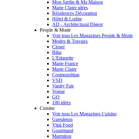
Mon Jardin & Ma Maison
Marie Claire idées
Résidences Décoration
Hôtel & Lodge
AD - Architectural Digest
People & Mode
Voir tous Les Magazines People & Mode
Modes & Travaux
Closer
Biba
L'Etiquette
Marie France
Marie Claire
Cosmopolitan
VSD
Vanity Fair
Vogue
GQ
100 idées
Cuisine
Voir tous Les Magazines Cuisine
Gueuleton
Vital Food
Gourmand
Marmiton