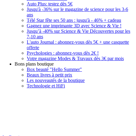
Auto Plus: testez dès 5€
Jusqu'à -36% sur le magazine de science pour les 3-6
ans
Télé Star fête ses 50 ans : jusqu'à - 46% + cadeau
Gagnez une imprimante 3D avec Science & Vie !
Jusqu’à -40% sur Science & Vie Découvertes pour les
7-10 ans
L'auto Journal : abonnez-vous dès 5€ + une casquette
offerte
Psychologies : abonnez-vous dès 2€ !
Votre magazine Modes & Travaux dès 3€ par mois
Bons plans boutique
Box beauté "Hello Summer"
Beaux livres à petit prix
Les nouveautés de la boutique
Technologie et HiFi