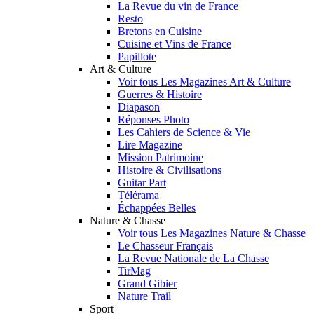
La Revue du vin de France
Resto
Bretons en Cuisine
Cuisine et Vins de France
Papillote
Art & Culture
Voir tous Les Magazines Art & Culture
Guerres & Histoire
Diapason
Réponses Photo
Les Cahiers de Science & Vie
Lire Magazine
Mission Patrimoine
Histoire & Civilisations
Guitar Part
Télérama
Échappées Belles
Nature & Chasse
Voir tous Les Magazines Nature & Chasse
Le Chasseur Français
La Revue Nationale de La Chasse
TirMag
Grand Gibier
Nature Trail
Sport