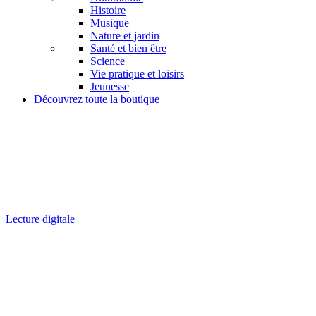
Histoire
Musique
Nature et jardin
Santé et bien être
Science
Vie pratique et loisirs
Jeunesse
Découvrez toute la boutique
Lecture digitale