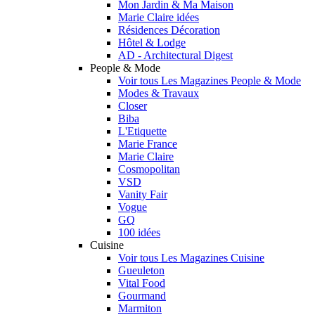
Mon Jardin & Ma Maison
Marie Claire idées
Résidences Décoration
Hôtel & Lodge
AD - Architectural Digest
People & Mode
Voir tous Les Magazines People & Mode
Modes & Travaux
Closer
Biba
L'Etiquette
Marie France
Marie Claire
Cosmopolitan
VSD
Vanity Fair
Vogue
GQ
100 idées
Cuisine
Voir tous Les Magazines Cuisine
Gueuleton
Vital Food
Gourmand
Marmiton