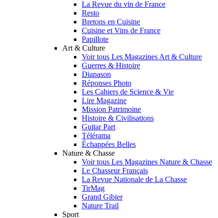
La Revue du vin de France
Resto
Bretons en Cuisine
Cuisine et Vins de France
Papillote
Art & Culture
Voir tous Les Magazines Art & Culture
Guerres & Histoire
Diapason
Réponses Photo
Les Cahiers de Science & Vie
Lire Magazine
Mission Patrimoine
Histoire & Civilisations
Guitar Part
Télérama
Échappées Belles
Nature & Chasse
Voir tous Les Magazines Nature & Chasse
Le Chasseur Français
La Revue Nationale de La Chasse
TirMag
Grand Gibier
Nature Trail
Sport