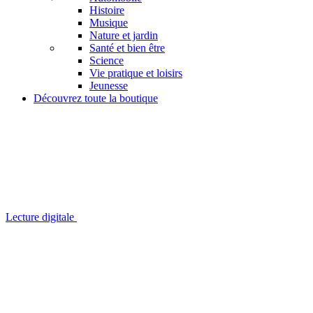
Histoire
Musique
Nature et jardin
Santé et bien être
Science
Vie pratique et loisirs
Jeunesse
Découvrez toute la boutique
Lecture digitale