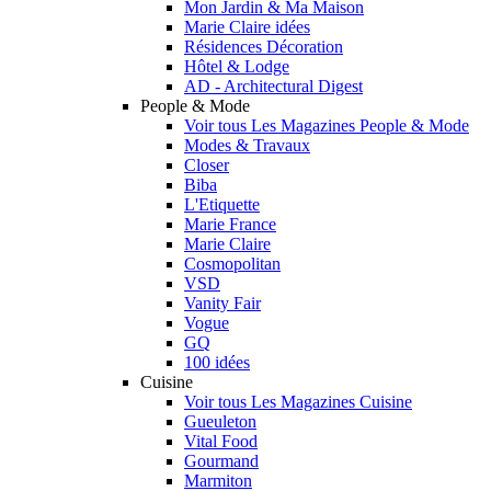
Mon Jardin & Ma Maison
Marie Claire idées
Résidences Décoration
Hôtel & Lodge
AD - Architectural Digest
People & Mode
Voir tous Les Magazines People & Mode
Modes & Travaux
Closer
Biba
L'Etiquette
Marie France
Marie Claire
Cosmopolitan
VSD
Vanity Fair
Vogue
GQ
100 idées
Cuisine
Voir tous Les Magazines Cuisine
Gueuleton
Vital Food
Gourmand
Marmiton