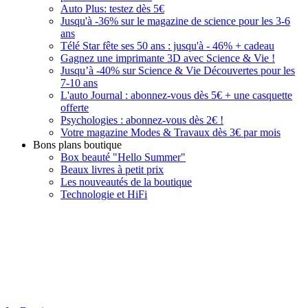
Auto Plus: testez dès 5€
Jusqu'à -36% sur le magazine de science pour les 3-6
ans
Télé Star fête ses 50 ans : jusqu'à - 46% + cadeau
Gagnez une imprimante 3D avec Science & Vie !
Jusqu’à -40% sur Science & Vie Découvertes pour les
7-10 ans
L'auto Journal : abonnez-vous dès 5€ + une casquette
offerte
Psychologies : abonnez-vous dès 2€ !
Votre magazine Modes & Travaux dès 3€ par mois
Bons plans boutique
Box beauté "Hello Summer"
Beaux livres à petit prix
Les nouveautés de la boutique
Technologie et HiFi