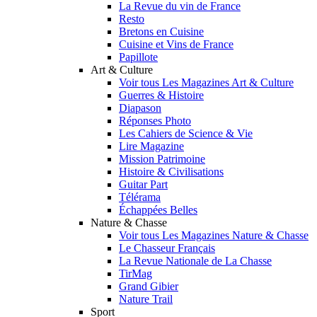
La Revue du vin de France
Resto
Bretons en Cuisine
Cuisine et Vins de France
Papillote
Art & Culture
Voir tous Les Magazines Art & Culture
Guerres & Histoire
Diapason
Réponses Photo
Les Cahiers de Science & Vie
Lire Magazine
Mission Patrimoine
Histoire & Civilisations
Guitar Part
Télérama
Échappées Belles
Nature & Chasse
Voir tous Les Magazines Nature & Chasse
Le Chasseur Français
La Revue Nationale de La Chasse
TirMag
Grand Gibier
Nature Trail
Sport