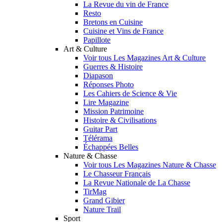
La Revue du vin de France
Resto
Bretons en Cuisine
Cuisine et Vins de France
Papillote
Art & Culture
Voir tous Les Magazines Art & Culture
Guerres & Histoire
Diapason
Réponses Photo
Les Cahiers de Science & Vie
Lire Magazine
Mission Patrimoine
Histoire & Civilisations
Guitar Part
Télérama
Échappées Belles
Nature & Chasse
Voir tous Les Magazines Nature & Chasse
Le Chasseur Français
La Revue Nationale de La Chasse
TirMag
Grand Gibier
Nature Trail
Sport