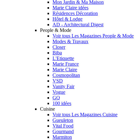
Mon Jardin & Ma Maison
Marie Claire idées
Résidences Décoration
Hôtel & Lodge
AD - Architectural Digest
People & Mode
Voir tous Les Magazines People & Mode
Modes & Travaux
Closer
Biba
L'Etiquette
Marie France
Marie Claire
Cosmopolitan
VSD
Vanity Fair
Vogue
GQ
100 idées
Cuisine
Voir tous Les Magazines Cuisine
Gueuleton
Vital Food
Gourmand
Marmiton