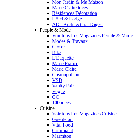
Mon Jardin & Ma Maison
Marie Claire idées
Résidences Décoration
Hôtel & Lodge
AD - Architectural Digest
People & Mode
Voir tous Les Magazines People & Mode
Modes & Travaux
Closer
Biba
L'Etiquette
Marie France
Marie Claire
Cosmopolitan
VSD
Vanity Fair
Vogue
GQ
100 idées
Cuisine
Voir tous Les Magazines Cuisine
Gueuleton
Vital Food
Gourmand
Marmiton