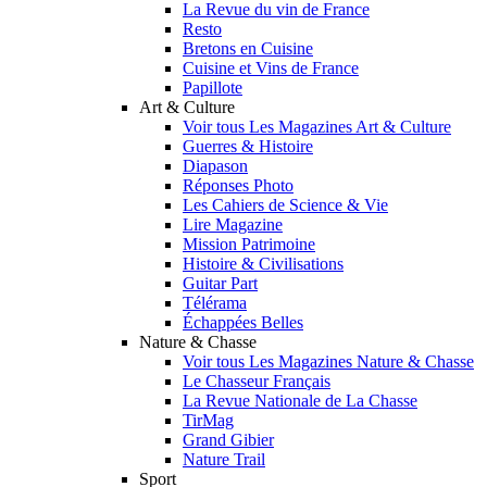
La Revue du vin de France
Resto
Bretons en Cuisine
Cuisine et Vins de France
Papillote
Art & Culture
Voir tous Les Magazines Art & Culture
Guerres & Histoire
Diapason
Réponses Photo
Les Cahiers de Science & Vie
Lire Magazine
Mission Patrimoine
Histoire & Civilisations
Guitar Part
Télérama
Échappées Belles
Nature & Chasse
Voir tous Les Magazines Nature & Chasse
Le Chasseur Français
La Revue Nationale de La Chasse
TirMag
Grand Gibier
Nature Trail
Sport