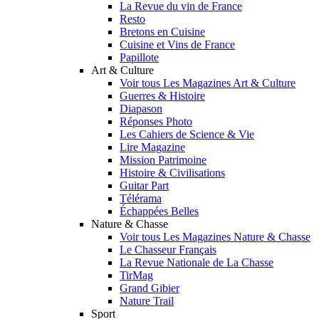
La Revue du vin de France
Resto
Bretons en Cuisine
Cuisine et Vins de France
Papillote
Art & Culture
Voir tous Les Magazines Art & Culture
Guerres & Histoire
Diapason
Réponses Photo
Les Cahiers de Science & Vie
Lire Magazine
Mission Patrimoine
Histoire & Civilisations
Guitar Part
Télérama
Échappées Belles
Nature & Chasse
Voir tous Les Magazines Nature & Chasse
Le Chasseur Français
La Revue Nationale de La Chasse
TirMag
Grand Gibier
Nature Trail
Sport