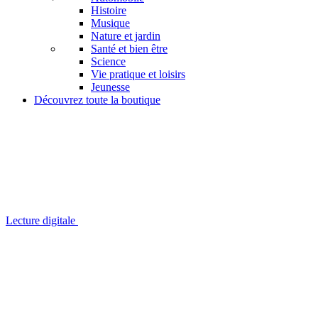
Histoire
Musique
Nature et jardin
Santé et bien être
Science
Vie pratique et loisirs
Jeunesse
Découvrez toute la boutique
Lecture digitale