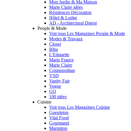
Mon Jardin & Ma Maison
Marie Claire idées
Résidences Décoration
Hôtel & Lodge
AD - Architectural Digest
People & Mode
Voir tous Les Magazines People & Mode
Modes & Travaux
Closer
Biba
L'Etiquette
Marie France
Marie Claire
Cosmopolitan
VSD
Vanity Fair
Vogue
GQ
100 idées
Cuisine
Voir tous Les Magazines Cuisine
Gueuleton
Vital Food
Gourmand
Marmiton