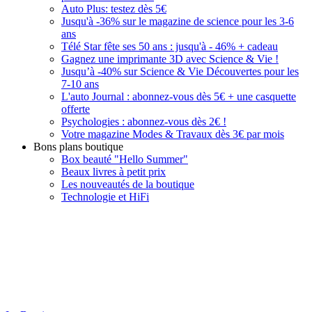
Auto Plus: testez dès 5€
Jusqu'à -36% sur le magazine de science pour les 3-6
ans
Télé Star fête ses 50 ans : jusqu'à - 46% + cadeau
Gagnez une imprimante 3D avec Science & Vie !
Jusqu’à -40% sur Science & Vie Découvertes pour les
7-10 ans
L'auto Journal : abonnez-vous dès 5€ + une casquette
offerte
Psychologies : abonnez-vous dès 2€ !
Votre magazine Modes & Travaux dès 3€ par mois
Bons plans boutique
Box beauté "Hello Summer"
Beaux livres à petit prix
Les nouveautés de la boutique
Technologie et HiFi