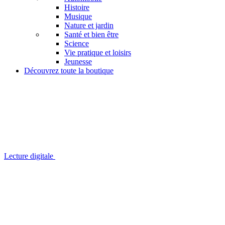
Histoire
Musique
Nature et jardin
Santé et bien être
Science
Vie pratique et loisirs
Jeunesse
Découvrez toute la boutique
Lecture digitale