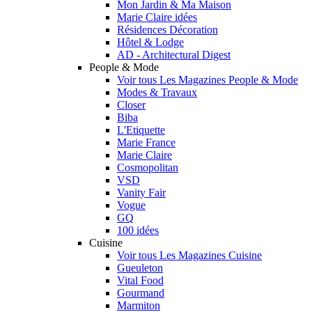
Mon Jardin & Ma Maison
Marie Claire idées
Résidences Décoration
Hôtel & Lodge
AD - Architectural Digest
People & Mode
Voir tous Les Magazines People & Mode
Modes & Travaux
Closer
Biba
L'Etiquette
Marie France
Marie Claire
Cosmopolitan
VSD
Vanity Fair
Vogue
GQ
100 idées
Cuisine
Voir tous Les Magazines Cuisine
Gueuleton
Vital Food
Gourmand
Marmiton