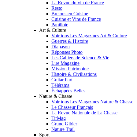
La Revue du vin de France
Resto
Bretons en Cuisine
Cuisine et Vins de France
Papillote
Art & Culture
Voir tous Les Magazines Art & Culture
Guerres & Histoire
Diapason
Réponses Photo
Les Cahiers de Science & Vie
Lire Magazine
Mission Patrimoine
Histoire & Civilisations
Guitar Part
Télérama
Échappées Belles
Nature & Chasse
Voir tous Les Magazines Nature & Chasse
Le Chasseur Français
La Revue Nationale de La Chasse
TirMag
Grand Gibier
Nature Trail
Sport