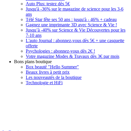
Auto Plus: testez dès 5€
Jusqu'à -36% sur le magazine de science pour les 3-6
ans
Télé Star fête ses 50 ans : jusqu'à - 46% + cadeau
Gagnez une imprimante 3D avec Science & Vie !
Jusqu’à -40% sur Science & Vie Découvertes pour les
7-10 ans
L'auto Journal : abonnez-vous dès 5€ + une casquette
offerte
Psychologies : abonnez-vous dès 2€ !
Votre magazine Modes & Travaux dès 3€ par mois
Bons plans boutique
Box beauté "Hello Summer"
Beaux livres à petit prix
Les nouveautés de la boutique
Technologie et HiFi