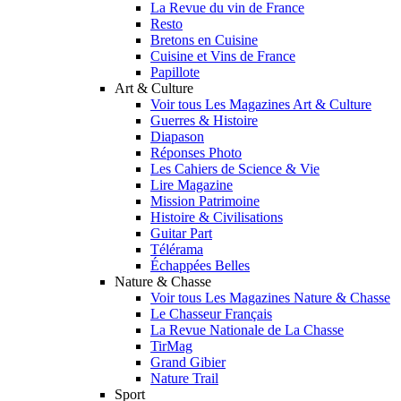
La Revue du vin de France
Resto
Bretons en Cuisine
Cuisine et Vins de France
Papillote
Art & Culture
Voir tous Les Magazines Art & Culture
Guerres & Histoire
Diapason
Réponses Photo
Les Cahiers de Science & Vie
Lire Magazine
Mission Patrimoine
Histoire & Civilisations
Guitar Part
Télérama
Échappées Belles
Nature & Chasse
Voir tous Les Magazines Nature & Chasse
Le Chasseur Français
La Revue Nationale de La Chasse
TirMag
Grand Gibier
Nature Trail
Sport