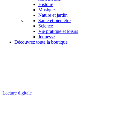
Histoire
Musique
Nature et jardin
Santé et bien être
Science
Vie pratique et loisirs
Jeunesse
Découvrez toute la boutique
Lecture digitale