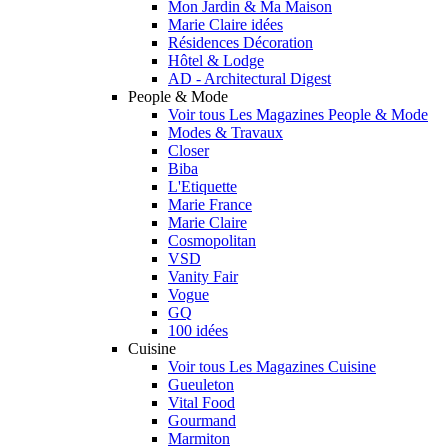
Mon Jardin & Ma Maison
Marie Claire idées
Résidences Décoration
Hôtel & Lodge
AD - Architectural Digest
People & Mode
Voir tous Les Magazines People & Mode
Modes & Travaux
Closer
Biba
L'Etiquette
Marie France
Marie Claire
Cosmopolitan
VSD
Vanity Fair
Vogue
GQ
100 idées
Cuisine
Voir tous Les Magazines Cuisine
Gueuleton
Vital Food
Gourmand
Marmiton