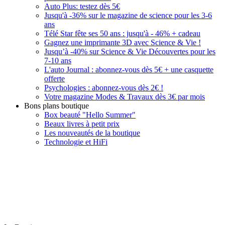
Auto Plus: testez dès 5€
Jusqu'à -36% sur le magazine de science pour les 3-6
ans
Télé Star fête ses 50 ans : jusqu'à - 46% + cadeau
Gagnez une imprimante 3D avec Science & Vie !
Jusqu’à -40% sur Science & Vie Découvertes pour les
7-10 ans
L'auto Journal : abonnez-vous dès 5€ + une casquette
offerte
Psychologies : abonnez-vous dès 2€ !
Votre magazine Modes & Travaux dès 3€ par mois
Bons plans boutique
Box beauté "Hello Summer"
Beaux livres à petit prix
Les nouveautés de la boutique
Technologie et HiFi