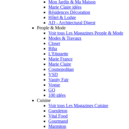
Mon Jardin & Ma Maison
Marie Claire idées
Résidences Décoration
Hôtel & Lodge
AD - Architectural Digest
People & Mode
Voir tous Les Magazines People & Mode
Modes & Travaux
Closer
Biba
L'Etiquette
Marie France
Marie Claire
Cosmopolitan
VSD
Vanity Fair
Vogue
GQ
100 idées
Cuisine
Voir tous Les Magazines Cuisine
Gueuleton
Vital Food
Gourmand
Marmiton