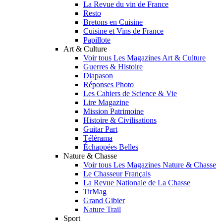
La Revue du vin de France
Resto
Bretons en Cuisine
Cuisine et Vins de France
Papillote
Art & Culture
Voir tous Les Magazines Art & Culture
Guerres & Histoire
Diapason
Réponses Photo
Les Cahiers de Science & Vie
Lire Magazine
Mission Patrimoine
Histoire & Civilisations
Guitar Part
Télérama
Échappées Belles
Nature & Chasse
Voir tous Les Magazines Nature & Chasse
Le Chasseur Français
La Revue Nationale de La Chasse
TirMag
Grand Gibier
Nature Trail
Sport