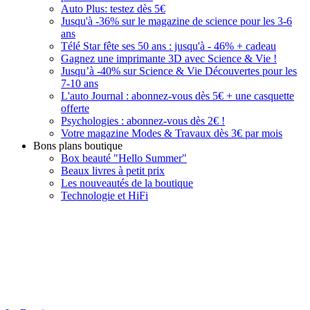
Auto Plus: testez dès 5€
Jusqu'à -36% sur le magazine de science pour les 3-6
ans
Télé Star fête ses 50 ans : jusqu'à - 46% + cadeau
Gagnez une imprimante 3D avec Science & Vie !
Jusqu’à -40% sur Science & Vie Découvertes pour les
7-10 ans
L'auto Journal : abonnez-vous dès 5€ + une casquette
offerte
Psychologies : abonnez-vous dès 2€ !
Votre magazine Modes & Travaux dès 3€ par mois
Bons plans boutique
Box beauté "Hello Summer"
Beaux livres à petit prix
Les nouveautés de la boutique
Technologie et HiFi