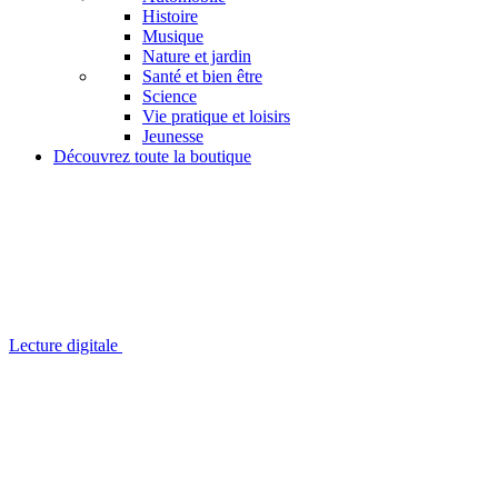
Histoire
Musique
Nature et jardin
Santé et bien être
Science
Vie pratique et loisirs
Jeunesse
Découvrez toute la boutique
Lecture digitale