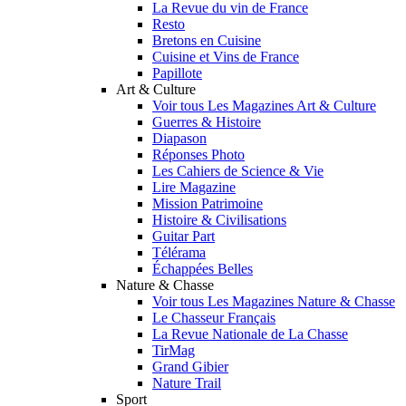
La Revue du vin de France
Resto
Bretons en Cuisine
Cuisine et Vins de France
Papillote
Art & Culture
Voir tous Les Magazines Art & Culture
Guerres & Histoire
Diapason
Réponses Photo
Les Cahiers de Science & Vie
Lire Magazine
Mission Patrimoine
Histoire & Civilisations
Guitar Part
Télérama
Échappées Belles
Nature & Chasse
Voir tous Les Magazines Nature & Chasse
Le Chasseur Français
La Revue Nationale de La Chasse
TirMag
Grand Gibier
Nature Trail
Sport