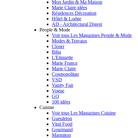
Mon Jardin & Ma Maison
Marie Claire idées
Résidences Décoration
Hôtel & Lodge
AD - Architectural Digest
People & Mode
Voir tous Les Magazines People & Mode
Modes & Travaux
Closer
Biba
L'Etiquette
Marie France
Marie Claire
Cosmopolitan
VSD
Vanity Fair
Vogue
GQ
100 idées
Cuisine
Voir tous Les Magazines Cuisine
Gueuleton
Vital Food
Gourmand
Marmiton