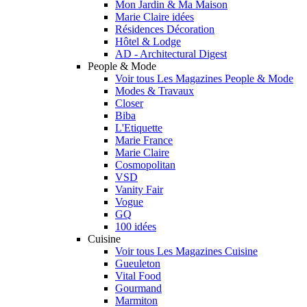
Mon Jardin & Ma Maison
Marie Claire idées
Résidences Décoration
Hôtel & Lodge
AD - Architectural Digest
People & Mode
Voir tous Les Magazines People & Mode
Modes & Travaux
Closer
Biba
L'Etiquette
Marie France
Marie Claire
Cosmopolitan
VSD
Vanity Fair
Vogue
GQ
100 idées
Cuisine
Voir tous Les Magazines Cuisine
Gueuleton
Vital Food
Gourmand
Marmiton