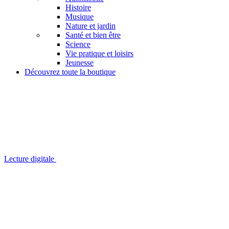
Histoire
Musique
Nature et jardin
Santé et bien être
Science
Vie pratique et loisirs
Jeunesse
Découvrez toute la boutique
Lecture digitale