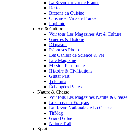
La Revue du vin de France
Resto
Bretons en Cuisine
Cuisine et Vins de France
Papillote
Art & Culture
Voir tous Les Magazines Art & Culture
Guerres & Histoire
Diapason
Réponses Photo
Les Cahiers de Science & Vie
Lire Magazine
Mission Patrimoine
Histoire & Civilisations
Guitar Part
Télérama
Échappées Belles
Nature & Chasse
Voir tous Les Magazines Nature & Chasse
Le Chasseur Français
La Revue Nationale de La Chasse
TirMag
Grand Gibier
Nature Trail
Sport