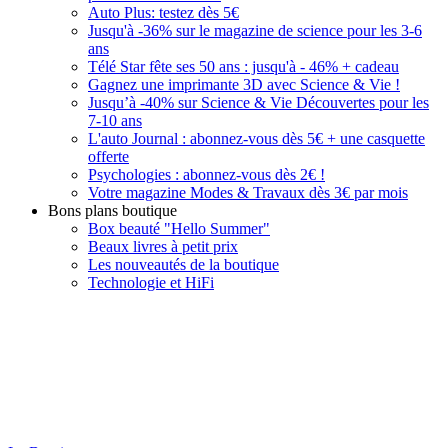
Auto Plus: testez dès 5€
Jusqu'à -36% sur le magazine de science pour les 3-6
ans
Télé Star fête ses 50 ans : jusqu'à - 46% + cadeau
Gagnez une imprimante 3D avec Science & Vie !
Jusqu’à -40% sur Science & Vie Découvertes pour les
7-10 ans
L'auto Journal : abonnez-vous dès 5€ + une casquette
offerte
Psychologies : abonnez-vous dès 2€ !
Votre magazine Modes & Travaux dès 3€ par mois
Bons plans boutique
Box beauté "Hello Summer"
Beaux livres à petit prix
Les nouveautés de la boutique
Technologie et HiFi