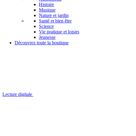
Histoire
Musique
Nature et jardin
Santé et bien être
Science
Vie pratique et loisirs
Jeunesse
Découvrez toute la boutique
Lecture digitale