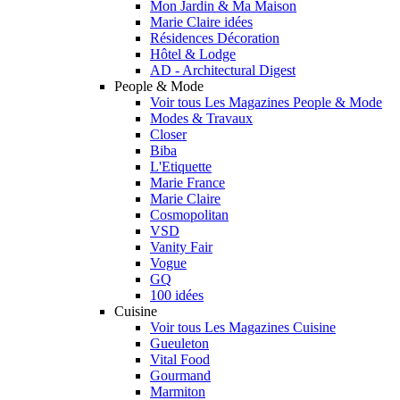
Mon Jardin & Ma Maison
Marie Claire idées
Résidences Décoration
Hôtel & Lodge
AD - Architectural Digest
People & Mode
Voir tous Les Magazines People & Mode
Modes & Travaux
Closer
Biba
L'Etiquette
Marie France
Marie Claire
Cosmopolitan
VSD
Vanity Fair
Vogue
GQ
100 idées
Cuisine
Voir tous Les Magazines Cuisine
Gueuleton
Vital Food
Gourmand
Marmiton