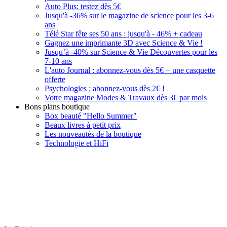
Auto Plus: testez dès 5€
Jusqu'à -36% sur le magazine de science pour les 3-6
ans
Télé Star fête ses 50 ans : jusqu'à - 46% + cadeau
Gagnez une imprimante 3D avec Science & Vie !
Jusqu’à -40% sur Science & Vie Découvertes pour les
7-10 ans
L'auto Journal : abonnez-vous dès 5€ + une casquette
offerte
Psychologies : abonnez-vous dès 2€ !
Votre magazine Modes & Travaux dès 3€ par mois
Bons plans boutique
Box beauté "Hello Summer"
Beaux livres à petit prix
Les nouveautés de la boutique
Technologie et HiFi