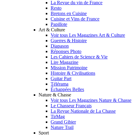
La Revue du vin de France
Resto
Bretons en Cuisine
Cuisine et Vins de France
Papillote
Art & Culture
Voir tous Les Magazines Art & Culture
Guerres & Histoire
Diapason
Réponses Photo
Les Cahiers de Science & Vie
Lire Magazine
Mission Patrimoine
Histoire & Civilisations
Guitar Part
Télérama
Échappées Belles
Nature & Chasse
Voir tous Les Magazines Nature & Chasse
Le Chasseur Français
La Revue Nationale de La Chasse
TirMag
Grand Gibier
Nature Trail
Sport