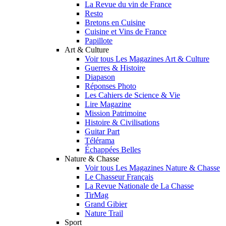
La Revue du vin de France
Resto
Bretons en Cuisine
Cuisine et Vins de France
Papillote
Art & Culture
Voir tous Les Magazines Art & Culture
Guerres & Histoire
Diapason
Réponses Photo
Les Cahiers de Science & Vie
Lire Magazine
Mission Patrimoine
Histoire & Civilisations
Guitar Part
Télérama
Échappées Belles
Nature & Chasse
Voir tous Les Magazines Nature & Chasse
Le Chasseur Français
La Revue Nationale de La Chasse
TirMag
Grand Gibier
Nature Trail
Sport