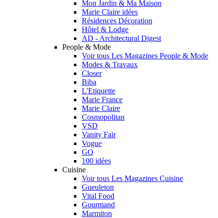
Mon Jardin & Ma Maison
Marie Claire idées
Résidences Décoration
Hôtel & Lodge
AD - Architectural Digest
People & Mode
Voir tous Les Magazines People & Mode
Modes & Travaux
Closer
Biba
L'Etiquette
Marie France
Marie Claire
Cosmopolitan
VSD
Vanity Fair
Vogue
GQ
100 idées
Cuisine
Voir tous Les Magazines Cuisine
Gueuleton
Vital Food
Gourmand
Marmiton