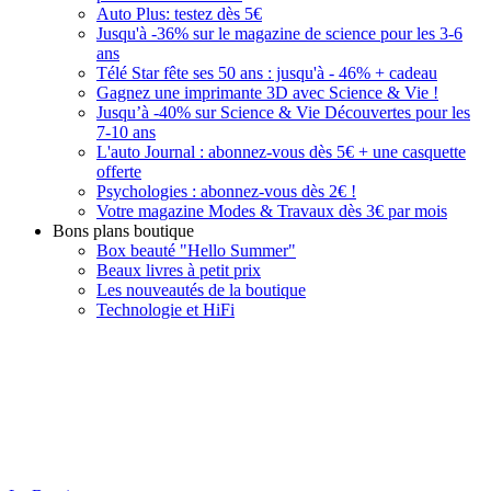
Auto Plus: testez dès 5€
Jusqu'à -36% sur le magazine de science pour les 3-6
ans
Télé Star fête ses 50 ans : jusqu'à - 46% + cadeau
Gagnez une imprimante 3D avec Science & Vie !
Jusqu’à -40% sur Science & Vie Découvertes pour les
7-10 ans
L'auto Journal : abonnez-vous dès 5€ + une casquette
offerte
Psychologies : abonnez-vous dès 2€ !
Votre magazine Modes & Travaux dès 3€ par mois
Bons plans boutique
Box beauté "Hello Summer"
Beaux livres à petit prix
Les nouveautés de la boutique
Technologie et HiFi