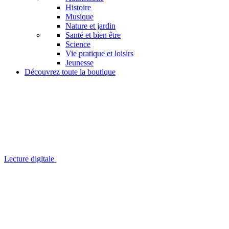
Histoire
Musique
Nature et jardin
Santé et bien être
Science
Vie pratique et loisirs
Jeunesse
Découvrez toute la boutique
Lecture digitale