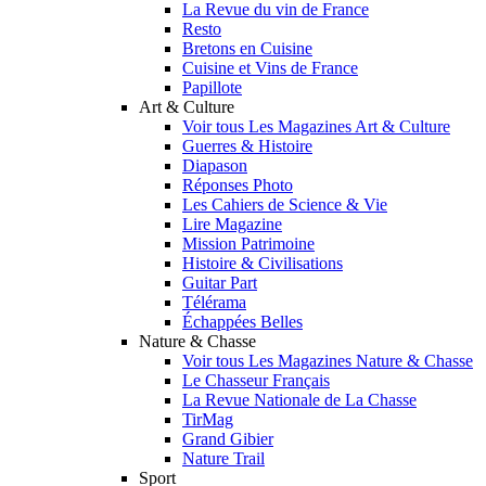
La Revue du vin de France
Resto
Bretons en Cuisine
Cuisine et Vins de France
Papillote
Art & Culture
Voir tous Les Magazines Art & Culture
Guerres & Histoire
Diapason
Réponses Photo
Les Cahiers de Science & Vie
Lire Magazine
Mission Patrimoine
Histoire & Civilisations
Guitar Part
Télérama
Échappées Belles
Nature & Chasse
Voir tous Les Magazines Nature & Chasse
Le Chasseur Français
La Revue Nationale de La Chasse
TirMag
Grand Gibier
Nature Trail
Sport