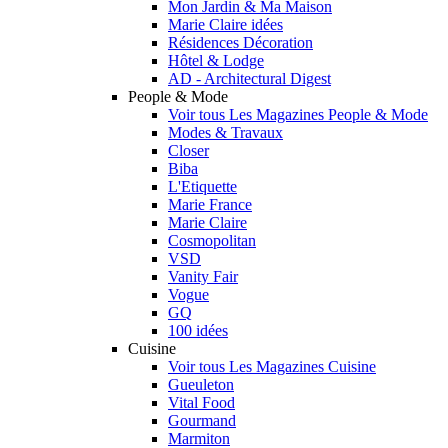
Mon Jardin & Ma Maison
Marie Claire idées
Résidences Décoration
Hôtel & Lodge
AD - Architectural Digest
People & Mode
Voir tous Les Magazines People & Mode
Modes & Travaux
Closer
Biba
L'Etiquette
Marie France
Marie Claire
Cosmopolitan
VSD
Vanity Fair
Vogue
GQ
100 idées
Cuisine
Voir tous Les Magazines Cuisine
Gueuleton
Vital Food
Gourmand
Marmiton