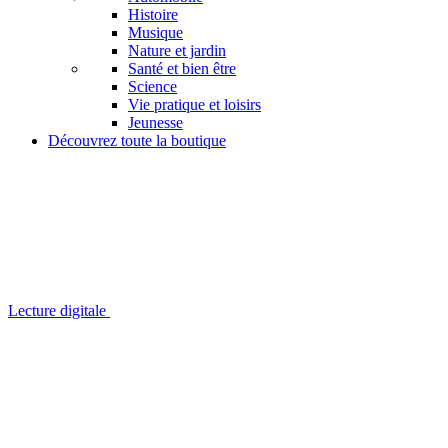
Histoire
Musique
Nature et jardin
Santé et bien être
Science
Vie pratique et loisirs
Jeunesse
Découvrez toute la boutique
Lecture digitale