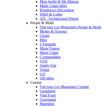
Mon Jardin & Ma Maison
Marie Claire idées
Résidences Décoration
Hôtel & Lodge
AD - Architectural Digest
People & Mode
Voir tous Les Magazines People & Mode
Modes & Travaux
Closer
Biba
L'Etiquette
Marie France
Marie Claire
Cosmopolitan
VSD
Vanity Fair
Vogue
GQ
100 idées
Cuisine
Voir tous Les Magazines Cuisine
Gueuleton
Vital Food
Gourmand
Marmiton