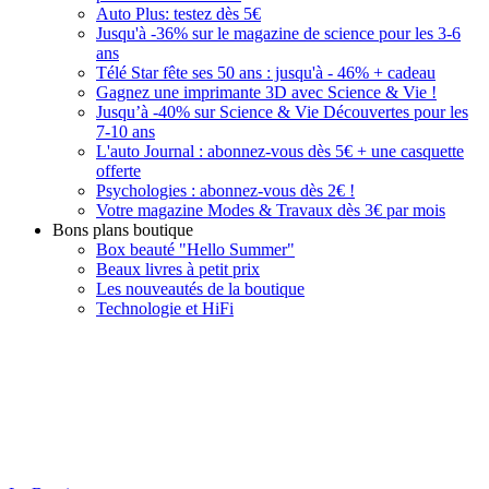
Auto Plus: testez dès 5€
Jusqu'à -36% sur le magazine de science pour les 3-6
ans
Télé Star fête ses 50 ans : jusqu'à - 46% + cadeau
Gagnez une imprimante 3D avec Science & Vie !
Jusqu’à -40% sur Science & Vie Découvertes pour les
7-10 ans
L'auto Journal : abonnez-vous dès 5€ + une casquette
offerte
Psychologies : abonnez-vous dès 2€ !
Votre magazine Modes & Travaux dès 3€ par mois
Bons plans boutique
Box beauté "Hello Summer"
Beaux livres à petit prix
Les nouveautés de la boutique
Technologie et HiFi