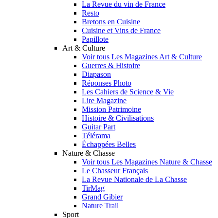
La Revue du vin de France
Resto
Bretons en Cuisine
Cuisine et Vins de France
Papillote
Art & Culture
Voir tous Les Magazines Art & Culture
Guerres & Histoire
Diapason
Réponses Photo
Les Cahiers de Science & Vie
Lire Magazine
Mission Patrimoine
Histoire & Civilisations
Guitar Part
Télérama
Échappées Belles
Nature & Chasse
Voir tous Les Magazines Nature & Chasse
Le Chasseur Français
La Revue Nationale de La Chasse
TirMag
Grand Gibier
Nature Trail
Sport