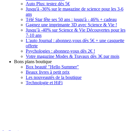
Auto Plus: testez dès 5€
Jusqu'à -36% sur le magazine de science pour les 3-6
ans
Télé Star fête ses 50 ans : jusqu'à - 46% + cadeau
Gagnez une imprimante 3D avec Science & Vie !
Jusqu’à -40% sur Science & Vie Découvertes pour les
7-10 ans
L'auto Journal : abonnez-vous dès 5€ + une casquette
offerte
Psychologies : abonnez-vous dès 2€ !
Votre magazine Modes & Travaux dès 3€ par mois
Bons plans boutique
Box beauté "Hello Summer"
Beaux livres à petit prix
Les nouveautés de la boutique
Technologie et HiFi