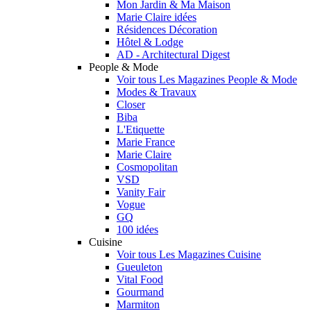
Mon Jardin & Ma Maison
Marie Claire idées
Résidences Décoration
Hôtel & Lodge
AD - Architectural Digest
People & Mode
Voir tous Les Magazines People & Mode
Modes & Travaux
Closer
Biba
L'Etiquette
Marie France
Marie Claire
Cosmopolitan
VSD
Vanity Fair
Vogue
GQ
100 idées
Cuisine
Voir tous Les Magazines Cuisine
Gueuleton
Vital Food
Gourmand
Marmiton