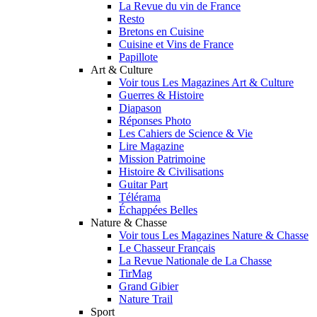
La Revue du vin de France
Resto
Bretons en Cuisine
Cuisine et Vins de France
Papillote
Art & Culture
Voir tous Les Magazines Art & Culture
Guerres & Histoire
Diapason
Réponses Photo
Les Cahiers de Science & Vie
Lire Magazine
Mission Patrimoine
Histoire & Civilisations
Guitar Part
Télérama
Échappées Belles
Nature & Chasse
Voir tous Les Magazines Nature & Chasse
Le Chasseur Français
La Revue Nationale de La Chasse
TirMag
Grand Gibier
Nature Trail
Sport