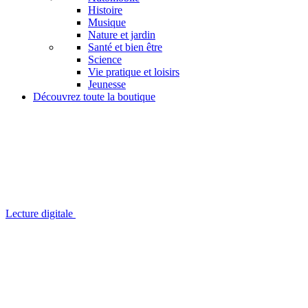
Histoire
Musique
Nature et jardin
Santé et bien être
Science
Vie pratique et loisirs
Jeunesse
Découvrez toute la boutique
Lecture digitale