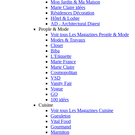
Mon Jardin & Ma Maison
Marie Claire idées
Résidences Décoration
Hôtel & Lodge
AD - Architectural Digest
People & Mode
Voir tous Les Magazines People & Mode
Modes & Travaux
Closer
Biba
L'Etiquette
Marie France
Marie Claire
Cosmopolitan
VSD
Vanity Fair
Vogue
GQ
100 idées
Cuisine
Voir tous Les Magazines Cuisine
Gueuleton
Vital Food
Gourmand
Marmiton