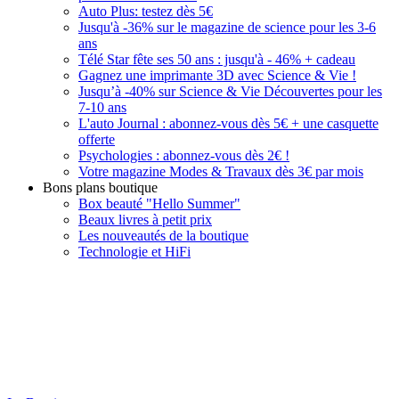
Auto Plus: testez dès 5€
Jusqu'à -36% sur le magazine de science pour les 3-6
ans
Télé Star fête ses 50 ans : jusqu'à - 46% + cadeau
Gagnez une imprimante 3D avec Science & Vie !
Jusqu’à -40% sur Science & Vie Découvertes pour les
7-10 ans
L'auto Journal : abonnez-vous dès 5€ + une casquette
offerte
Psychologies : abonnez-vous dès 2€ !
Votre magazine Modes & Travaux dès 3€ par mois
Bons plans boutique
Box beauté "Hello Summer"
Beaux livres à petit prix
Les nouveautés de la boutique
Technologie et HiFi