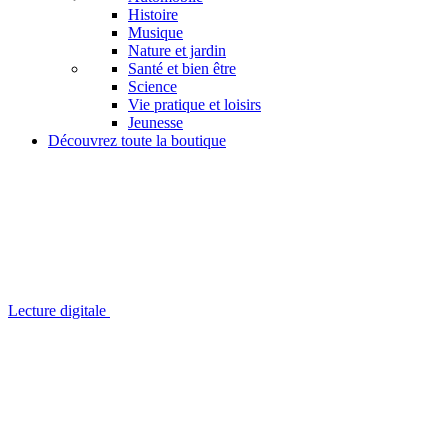
Histoire
Musique
Nature et jardin
Santé et bien être
Science
Vie pratique et loisirs
Jeunesse
Découvrez toute la boutique
Lecture digitale