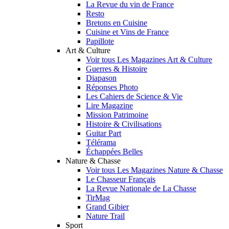
La Revue du vin de France
Resto
Bretons en Cuisine
Cuisine et Vins de France
Papillote
Art & Culture
Voir tous Les Magazines Art & Culture
Guerres & Histoire
Diapason
Réponses Photo
Les Cahiers de Science & Vie
Lire Magazine
Mission Patrimoine
Histoire & Civilisations
Guitar Part
Télérama
Échappées Belles
Nature & Chasse
Voir tous Les Magazines Nature & Chasse
Le Chasseur Français
La Revue Nationale de La Chasse
TirMag
Grand Gibier
Nature Trail
Sport