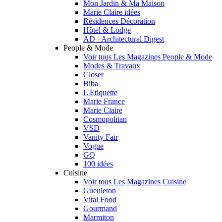
Mon Jardin & Ma Maison
Marie Claire idées
Résidences Décoration
Hôtel & Lodge
AD - Architectural Digest
People & Mode
Voir tous Les Magazines People & Mode
Modes & Travaux
Closer
Biba
L'Etiquette
Marie France
Marie Claire
Cosmopolitan
VSD
Vanity Fair
Vogue
GQ
100 idées
Cuisine
Voir tous Les Magazines Cuisine
Gueuleton
Vital Food
Gourmand
Marmiton