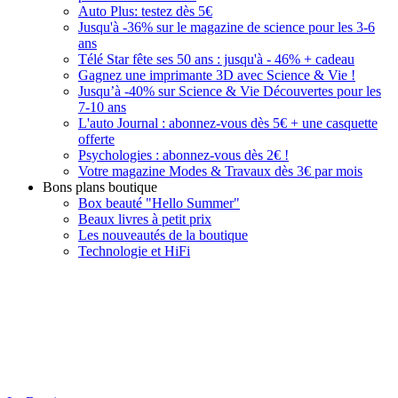
Auto Plus: testez dès 5€
Jusqu'à -36% sur le magazine de science pour les 3-6
ans
Télé Star fête ses 50 ans : jusqu'à - 46% + cadeau
Gagnez une imprimante 3D avec Science & Vie !
Jusqu’à -40% sur Science & Vie Découvertes pour les
7-10 ans
L'auto Journal : abonnez-vous dès 5€ + une casquette
offerte
Psychologies : abonnez-vous dès 2€ !
Votre magazine Modes & Travaux dès 3€ par mois
Bons plans boutique
Box beauté "Hello Summer"
Beaux livres à petit prix
Les nouveautés de la boutique
Technologie et HiFi