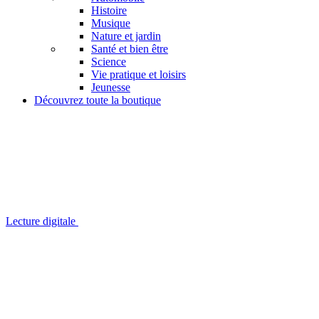
Histoire
Musique
Nature et jardin
Santé et bien être
Science
Vie pratique et loisirs
Jeunesse
Découvrez toute la boutique
Lecture digitale