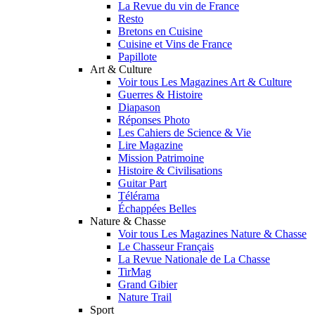
La Revue du vin de France
Resto
Bretons en Cuisine
Cuisine et Vins de France
Papillote
Art & Culture
Voir tous Les Magazines Art & Culture
Guerres & Histoire
Diapason
Réponses Photo
Les Cahiers de Science & Vie
Lire Magazine
Mission Patrimoine
Histoire & Civilisations
Guitar Part
Télérama
Échappées Belles
Nature & Chasse
Voir tous Les Magazines Nature & Chasse
Le Chasseur Français
La Revue Nationale de La Chasse
TirMag
Grand Gibier
Nature Trail
Sport