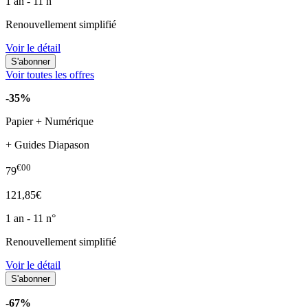
1 an - 11 n°
Renouvellement simplifié
Voir le détail
Voir toutes les offres
-35%
Papier + Numérique
+ Guides Diapason
€00
79
121,85€
1 an - 11 n°
Renouvellement simplifié
Voir le détail
-67%