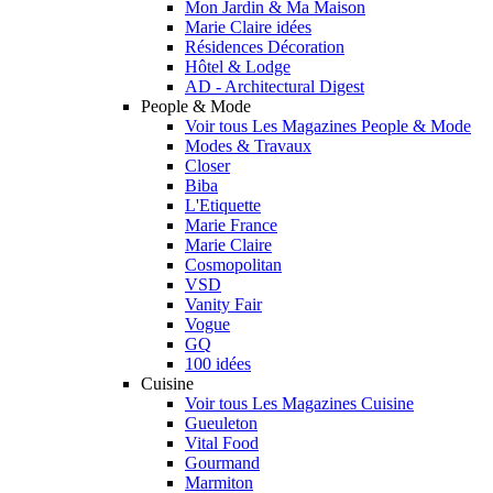
Mon Jardin & Ma Maison
Marie Claire idées
Résidences Décoration
Hôtel & Lodge
AD - Architectural Digest
People & Mode
Voir tous Les Magazines People & Mode
Modes & Travaux
Closer
Biba
L'Etiquette
Marie France
Marie Claire
Cosmopolitan
VSD
Vanity Fair
Vogue
GQ
100 idées
Cuisine
Voir tous Les Magazines Cuisine
Gueuleton
Vital Food
Gourmand
Marmiton