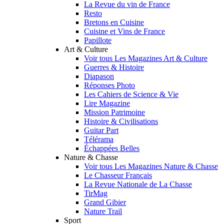
La Revue du vin de France
Resto
Bretons en Cuisine
Cuisine et Vins de France
Papillote
Art & Culture
Voir tous Les Magazines Art & Culture
Guerres & Histoire
Diapason
Réponses Photo
Les Cahiers de Science & Vie
Lire Magazine
Mission Patrimoine
Histoire & Civilisations
Guitar Part
Télérama
Échappées Belles
Nature & Chasse
Voir tous Les Magazines Nature & Chasse
Le Chasseur Français
La Revue Nationale de La Chasse
TirMag
Grand Gibier
Nature Trail
Sport