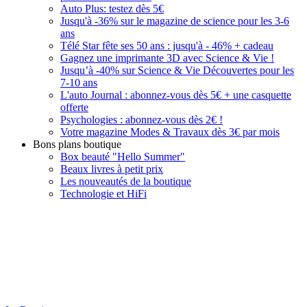
Auto Plus: testez dès 5€
Jusqu'à -36% sur le magazine de science pour les 3-6
ans
Télé Star fête ses 50 ans : jusqu'à - 46% + cadeau
Gagnez une imprimante 3D avec Science & Vie !
Jusqu’à -40% sur Science & Vie Découvertes pour les
7-10 ans
L'auto Journal : abonnez-vous dès 5€ + une casquette
offerte
Psychologies : abonnez-vous dès 2€ !
Votre magazine Modes & Travaux dès 3€ par mois
Bons plans boutique
Box beauté "Hello Summer"
Beaux livres à petit prix
Les nouveautés de la boutique
Technologie et HiFi