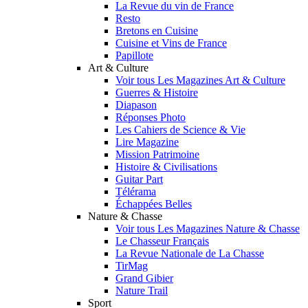
La Revue du vin de France
Resto
Bretons en Cuisine
Cuisine et Vins de France
Papillote
Art & Culture
Voir tous Les Magazines Art & Culture
Guerres & Histoire
Diapason
Réponses Photo
Les Cahiers de Science & Vie
Lire Magazine
Mission Patrimoine
Histoire & Civilisations
Guitar Part
Télérama
Échappées Belles
Nature & Chasse
Voir tous Les Magazines Nature & Chasse
Le Chasseur Français
La Revue Nationale de La Chasse
TirMag
Grand Gibier
Nature Trail
Sport