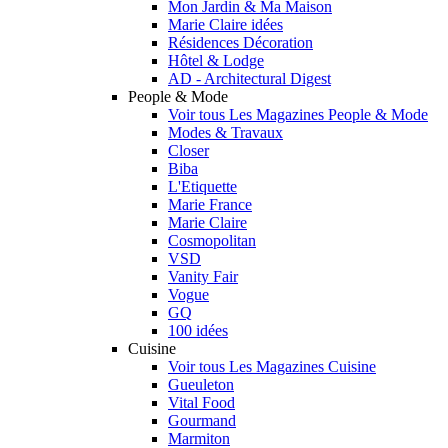
Mon Jardin & Ma Maison
Marie Claire idées
Résidences Décoration
Hôtel & Lodge
AD - Architectural Digest
People & Mode
Voir tous Les Magazines People & Mode
Modes & Travaux
Closer
Biba
L'Etiquette
Marie France
Marie Claire
Cosmopolitan
VSD
Vanity Fair
Vogue
GQ
100 idées
Cuisine
Voir tous Les Magazines Cuisine
Gueuleton
Vital Food
Gourmand
Marmiton