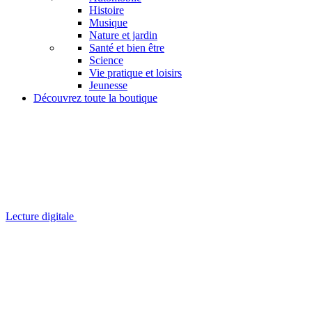
Histoire
Musique
Nature et jardin
Santé et bien être
Science
Vie pratique et loisirs
Jeunesse
Découvrez toute la boutique
Lecture digitale