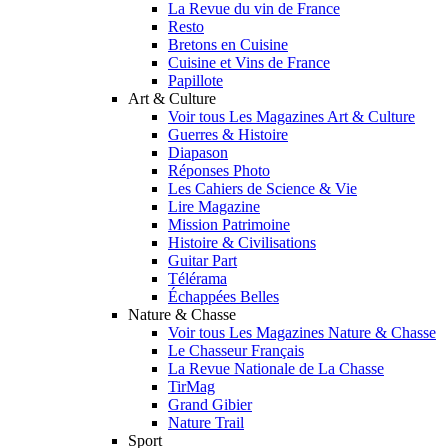
La Revue du vin de France
Resto
Bretons en Cuisine
Cuisine et Vins de France
Papillote
Art & Culture
Voir tous Les Magazines Art & Culture
Guerres & Histoire
Diapason
Réponses Photo
Les Cahiers de Science & Vie
Lire Magazine
Mission Patrimoine
Histoire & Civilisations
Guitar Part
Télérama
Échappées Belles
Nature & Chasse
Voir tous Les Magazines Nature & Chasse
Le Chasseur Français
La Revue Nationale de La Chasse
TirMag
Grand Gibier
Nature Trail
Sport