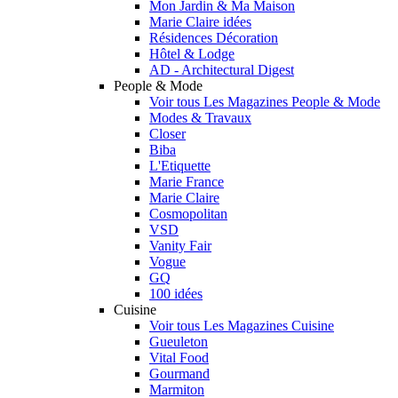
Mon Jardin & Ma Maison
Marie Claire idées
Résidences Décoration
Hôtel & Lodge
AD - Architectural Digest
People & Mode
Voir tous Les Magazines People & Mode
Modes & Travaux
Closer
Biba
L'Etiquette
Marie France
Marie Claire
Cosmopolitan
VSD
Vanity Fair
Vogue
GQ
100 idées
Cuisine
Voir tous Les Magazines Cuisine
Gueuleton
Vital Food
Gourmand
Marmiton