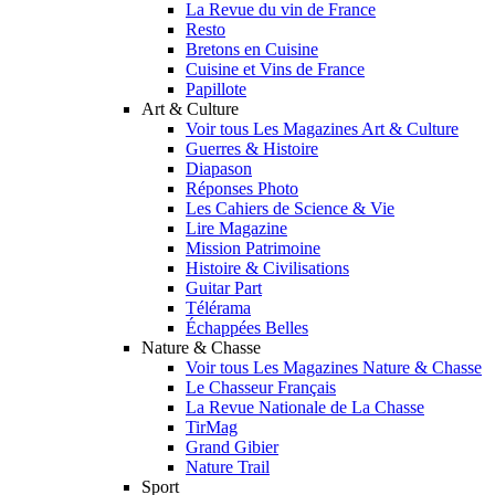
La Revue du vin de France
Resto
Bretons en Cuisine
Cuisine et Vins de France
Papillote
Art & Culture
Voir tous Les Magazines Art & Culture
Guerres & Histoire
Diapason
Réponses Photo
Les Cahiers de Science & Vie
Lire Magazine
Mission Patrimoine
Histoire & Civilisations
Guitar Part
Télérama
Échappées Belles
Nature & Chasse
Voir tous Les Magazines Nature & Chasse
Le Chasseur Français
La Revue Nationale de La Chasse
TirMag
Grand Gibier
Nature Trail
Sport