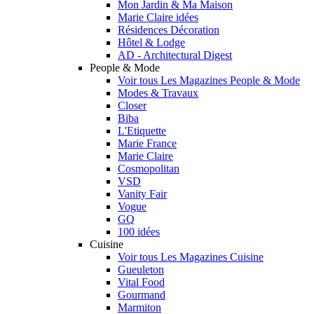
Mon Jardin & Ma Maison
Marie Claire idées
Résidences Décoration
Hôtel & Lodge
AD - Architectural Digest
People & Mode
Voir tous Les Magazines People & Mode
Modes & Travaux
Closer
Biba
L'Etiquette
Marie France
Marie Claire
Cosmopolitan
VSD
Vanity Fair
Vogue
GQ
100 idées
Cuisine
Voir tous Les Magazines Cuisine
Gueuleton
Vital Food
Gourmand
Marmiton