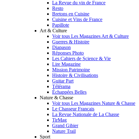
La Revue du vin de France
Resto
Bretons en Cuisine
Cuisine et Vins de France
Papillote
Art & Culture
Voir tous Les Magazines Art & Culture
Guerres & Histoire
Diapason
Réponses Photo
Les Cahiers de Science & Vie
Lire Magazine
Mission Patrimoine
Histoire & Civilisations
Guitar Part
Télérama
Échappées Belles
Nature & Chasse
Voir tous Les Magazines Nature & Chasse
Le Chasseur Français
La Revue Nationale de La Chasse
TirMag
Grand Gibier
Nature Trail
Sport