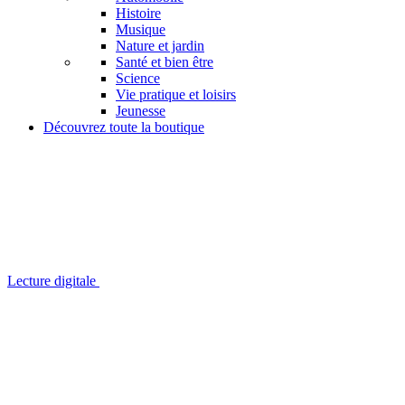
Histoire
Musique
Nature et jardin
Santé et bien être
Science
Vie pratique et loisirs
Jeunesse
Découvrez toute la boutique
Lecture digitale