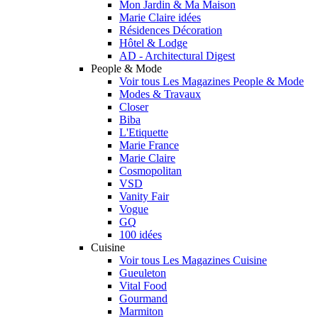
Mon Jardin & Ma Maison
Marie Claire idées
Résidences Décoration
Hôtel & Lodge
AD - Architectural Digest
People & Mode
Voir tous Les Magazines People & Mode
Modes & Travaux
Closer
Biba
L'Etiquette
Marie France
Marie Claire
Cosmopolitan
VSD
Vanity Fair
Vogue
GQ
100 idées
Cuisine
Voir tous Les Magazines Cuisine
Gueuleton
Vital Food
Gourmand
Marmiton