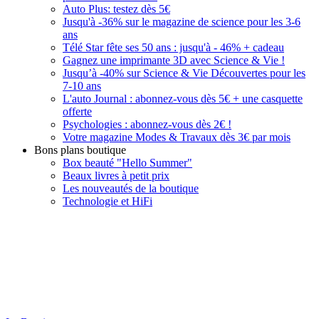
Auto Plus: testez dès 5€
Jusqu'à -36% sur le magazine de science pour les 3-6
ans
Télé Star fête ses 50 ans : jusqu'à - 46% + cadeau
Gagnez une imprimante 3D avec Science & Vie !
Jusqu’à -40% sur Science & Vie Découvertes pour les
7-10 ans
L'auto Journal : abonnez-vous dès 5€ + une casquette
offerte
Psychologies : abonnez-vous dès 2€ !
Votre magazine Modes & Travaux dès 3€ par mois
Bons plans boutique
Box beauté "Hello Summer"
Beaux livres à petit prix
Les nouveautés de la boutique
Technologie et HiFi