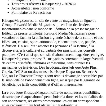
Tous droits réservés KiosqueMag - 2026 ©
Accessibilité : non conforme
Formulaire de Retractation
KiosqueMag.com est un site de vente de magazines en ligne du
Groupe Reworld Media Magazines qui est l’un des leaders
incontournables dans le monde de l’édition de la presse magazine.
Editeur de presse privilégié, Reworld Media Magazines a pour
vocation de faciliter la diffusion à grande échelle de la culture et des
idées : art, cuisine, sport, automobile, cinema, musique, people,
télévision. Un seul but : amener les personnes à la lecture, à la
découverte, à la culture et au partage des passions, des conseils
pratiques. C’est ainsi que son site d’abonnement magazines en ligne,
KiosqueMag.com, propose 31 magazines couvrant un large éventail
de centres d’intérêts, féminins et masculins, sans oublier les
magazines de télévision. Des hebdomadaires tels que Auto Plus,
Grazia, Télé Star ou des mensuels tels que Diapason, Science &
Vie, ou Le Chasseur Français sont rendus davantage accessibles par
la simplicité de l’abonnement en ligne, ainsi que par la garantie de
bénéficier de tarifs compétitifs et d’offres intéressantes.
La e-boutique KiosqueMag.com offre de nombreuses possibilités,
de sorte que chaque abonné peut choisir la durée et les modalités de
son abonnement, les offres promotionnelles qui lui correspondent…
et les cadeaux qui lui font plaisir. Sur la e-boutique