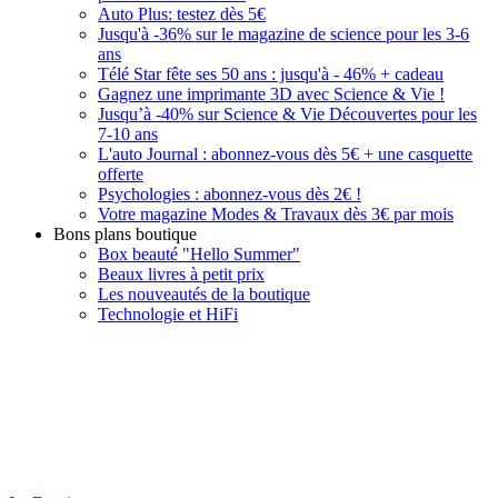
Auto Plus: testez dès 5€
Jusqu'à -36% sur le magazine de science pour les 3-6
ans
Télé Star fête ses 50 ans : jusqu'à - 46% + cadeau
Gagnez une imprimante 3D avec Science & Vie !
Jusqu’à -40% sur Science & Vie Découvertes pour les
7-10 ans
L'auto Journal : abonnez-vous dès 5€ + une casquette
offerte
Psychologies : abonnez-vous dès 2€ !
Votre magazine Modes & Travaux dès 3€ par mois
Bons plans boutique
Box beauté "Hello Summer"
Beaux livres à petit prix
Les nouveautés de la boutique
Technologie et HiFi