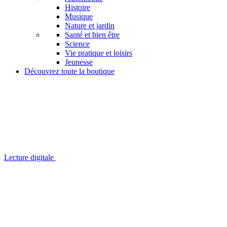
Histoire
Musique
Nature et jardin
Santé et bien être
Science
Vie pratique et loisirs
Jeunesse
Découvrez toute la boutique
Lecture digitale