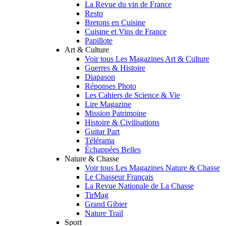
La Revue du vin de France
Resto
Bretons en Cuisine
Cuisine et Vins de France
Papillote
Art & Culture
Voir tous Les Magazines Art & Culture
Guerres & Histoire
Diapason
Réponses Photo
Les Cahiers de Science & Vie
Lire Magazine
Mission Patrimoine
Histoire & Civilisations
Guitar Part
Télérama
Échappées Belles
Nature & Chasse
Voir tous Les Magazines Nature & Chasse
Le Chasseur Français
La Revue Nationale de La Chasse
TirMag
Grand Gibier
Nature Trail
Sport