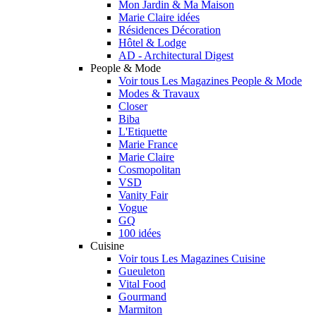
Mon Jardin & Ma Maison
Marie Claire idées
Résidences Décoration
Hôtel & Lodge
AD - Architectural Digest
People & Mode
Voir tous Les Magazines People & Mode
Modes & Travaux
Closer
Biba
L'Etiquette
Marie France
Marie Claire
Cosmopolitan
VSD
Vanity Fair
Vogue
GQ
100 idées
Cuisine
Voir tous Les Magazines Cuisine
Gueuleton
Vital Food
Gourmand
Marmiton