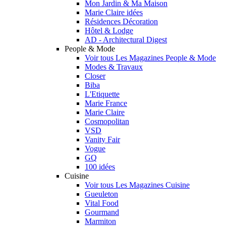
Mon Jardin & Ma Maison
Marie Claire idées
Résidences Décoration
Hôtel & Lodge
AD - Architectural Digest
People & Mode
Voir tous Les Magazines People & Mode
Modes & Travaux
Closer
Biba
L'Etiquette
Marie France
Marie Claire
Cosmopolitan
VSD
Vanity Fair
Vogue
GQ
100 idées
Cuisine
Voir tous Les Magazines Cuisine
Gueuleton
Vital Food
Gourmand
Marmiton