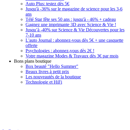
Auto Plus: testez dès 5€
Jusqu'à -36% sur le magazine de science pour les 3-6
ans
Télé Star fête ses 50 ans : jusqu'à - 46% + cadeau
Gagnez une imprimante 3D avec Science & Vie !
Jusqu’à -40% sur Science & Vie Découvertes pour les
7-10 ans
L'auto Journal : abonnez-vous dès 5€ + une casquette
offerte
Psychologies : abonnez-vous dès 2€ !
Votre magazine Modes & Travaux dès 3€ par mois
Bons plans boutique
Box beauté "Hello Summer"
Beaux livres à petit prix
Les nouveautés de la boutique
Technologie et HiFi