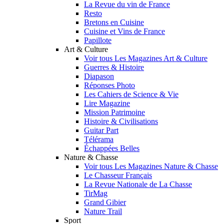
La Revue du vin de France
Resto
Bretons en Cuisine
Cuisine et Vins de France
Papillote
Art & Culture
Voir tous Les Magazines Art & Culture
Guerres & Histoire
Diapason
Réponses Photo
Les Cahiers de Science & Vie
Lire Magazine
Mission Patrimoine
Histoire & Civilisations
Guitar Part
Télérama
Échappées Belles
Nature & Chasse
Voir tous Les Magazines Nature & Chasse
Le Chasseur Français
La Revue Nationale de La Chasse
TirMag
Grand Gibier
Nature Trail
Sport