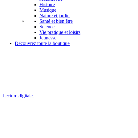
Histoire
Musique
Nature et jardin
Santé et bien être
Science
Vie pratique et loisirs
Jeunesse
Découvrez toute la boutique
Lecture digitale