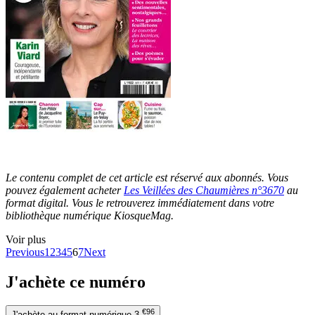
Le contenu complet de cet article est réservé aux abonnés. Vous
pouvez également acheter
Les Veillées des Chaumières n°3670
au
format digital. Vous le retrouverez immédiatement dans votre
bibliothèque numérique KiosqueMag.
Voir plus
Previous
1
2
3
4
5
6
7
Next
J'achète ce numéro
€96
J'achète au format numérique
3