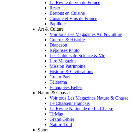
La Revue du vin de France
Resto
Bretons en Cuisine
Cuisine et Vins de France
Papillote
Art & Culture
Voir tous Les Magazines Art & Culture
Guerres & Histoire
Diapason
Réponses Photo
Les Cahiers de Science & Vie
Lire Magazine
Mission Patrimoine
Histoire & Civilisations
Guitar Part
Télérama
Échappées Belles
Nature & Chasse
Voir tous Les Magazines Nature & Chasse
Le Chasseur Français
La Revue Nationale de La Chasse
TirMag
Grand Gibier
Nature Trail
Sport