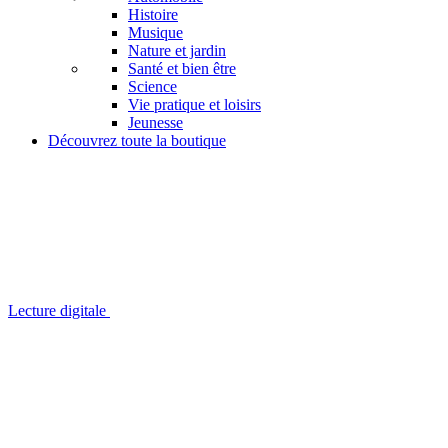
Histoire
Musique
Nature et jardin
Santé et bien être
Science
Vie pratique et loisirs
Jeunesse
Découvrez toute la boutique
Lecture digitale