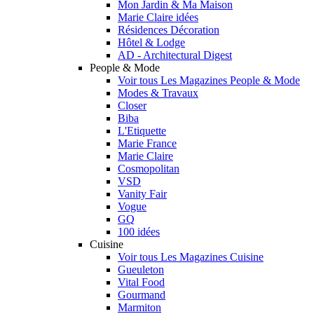
Mon Jardin & Ma Maison
Marie Claire idées
Résidences Décoration
Hôtel & Lodge
AD - Architectural Digest
People & Mode
Voir tous Les Magazines People & Mode
Modes & Travaux
Closer
Biba
L'Etiquette
Marie France
Marie Claire
Cosmopolitan
VSD
Vanity Fair
Vogue
GQ
100 idées
Cuisine
Voir tous Les Magazines Cuisine
Gueuleton
Vital Food
Gourmand
Marmiton