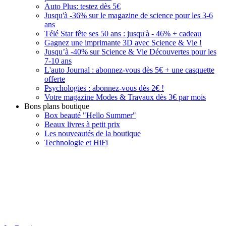
Auto Plus: testez dès 5€
Jusqu'à -36% sur le magazine de science pour les 3-6
ans
Télé Star fête ses 50 ans : jusqu'à - 46% + cadeau
Gagnez une imprimante 3D avec Science & Vie !
Jusqu’à -40% sur Science & Vie Découvertes pour les
7-10 ans
L'auto Journal : abonnez-vous dès 5€ + une casquette
offerte
Psychologies : abonnez-vous dès 2€ !
Votre magazine Modes & Travaux dès 3€ par mois
Bons plans boutique
Box beauté "Hello Summer"
Beaux livres à petit prix
Les nouveautés de la boutique
Technologie et HiFi