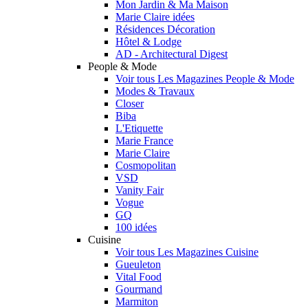
Mon Jardin & Ma Maison
Marie Claire idées
Résidences Décoration
Hôtel & Lodge
AD - Architectural Digest
People & Mode
Voir tous Les Magazines People & Mode
Modes & Travaux
Closer
Biba
L'Etiquette
Marie France
Marie Claire
Cosmopolitan
VSD
Vanity Fair
Vogue
GQ
100 idées
Cuisine
Voir tous Les Magazines Cuisine
Gueuleton
Vital Food
Gourmand
Marmiton