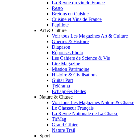
La Revue du vin de France
Resto
Bretons en Cuisine
Cuisine et Vins de France
Papillote
Art & Culture
Voir tous Les Magazines Art & Culture
Guerres & Histoire
Diapason
Réponses Photo
Les Cahiers de Science & Vie
Lire Magazine
Mission Patrimoine
Histoire & Civilisations
Guitar Part
Télérama
Échappées Belles
Nature & Chasse
Voir tous Les Magazines Nature & Chasse
Le Chasseur Français
La Revue Nationale de La Chasse
TirMag
Grand Gibier
Nature Trail
Sport