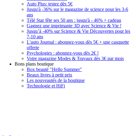
Auto Plus: testez dès 5€
Jusqu'à -36% sur le magazine de science pour les 3-6
ans
Télé Star fête ses 50 ans : jusqu'à - 46% + cadeau
Gagnez une imprimante 3D avec Science & Vie !
Jusqu’à -40% sur Science & Vie Découvertes pour les
7-10 ans
L'auto Journal : abonnez-vous dès 5€ + une casquette
offerte
Psychologies : abonnez-vous dès 2€ !
Votre magazine Modes & Travaux dès 3€ par mois
Bons plans boutique
Box beauté "Hello Summer"
Beaux livres à petit prix
Les nouveautés de la boutique
Technologie et HiFi