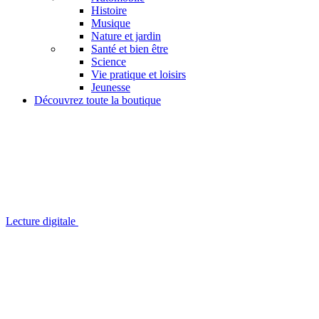
Histoire
Musique
Nature et jardin
Santé et bien être
Science
Vie pratique et loisirs
Jeunesse
Découvrez toute la boutique
Lecture digitale