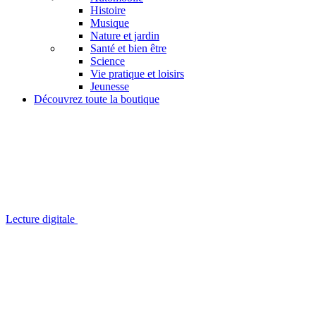
Histoire
Musique
Nature et jardin
Santé et bien être
Science
Vie pratique et loisirs
Jeunesse
Découvrez toute la boutique
Lecture digitale