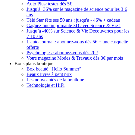
Auto Plus: testez dès 5€
Jusqu'à -36% sur le magazine de science pour les 3-6
ans
Télé Star fête ses 50 ans : jusqu'à - 46% + cadeau
Gagnez une imprimante 3D avec Science & Vie !
Jusqu’à -40% sur Science & Vie Découvertes pour les
7-10 ans
L'auto Journal : abonnez-vous dès 5€ + une casquette
offerte
Psychologies : abonnez-vous dès 2€ !
Votre magazine Modes & Travaux dès 3€ par mois
Bons plans boutique
Box beauté "Hello Summer"
Beaux livres à petit prix
Les nouveautés de la boutique
Technologie et HiFi