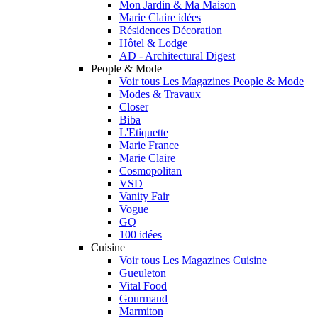
Mon Jardin & Ma Maison
Marie Claire idées
Résidences Décoration
Hôtel & Lodge
AD - Architectural Digest
People & Mode
Voir tous Les Magazines People & Mode
Modes & Travaux
Closer
Biba
L'Etiquette
Marie France
Marie Claire
Cosmopolitan
VSD
Vanity Fair
Vogue
GQ
100 idées
Cuisine
Voir tous Les Magazines Cuisine
Gueuleton
Vital Food
Gourmand
Marmiton