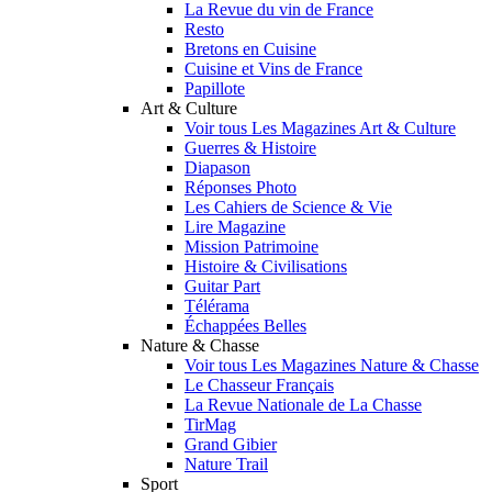
La Revue du vin de France
Resto
Bretons en Cuisine
Cuisine et Vins de France
Papillote
Art & Culture
Voir tous Les Magazines Art & Culture
Guerres & Histoire
Diapason
Réponses Photo
Les Cahiers de Science & Vie
Lire Magazine
Mission Patrimoine
Histoire & Civilisations
Guitar Part
Télérama
Échappées Belles
Nature & Chasse
Voir tous Les Magazines Nature & Chasse
Le Chasseur Français
La Revue Nationale de La Chasse
TirMag
Grand Gibier
Nature Trail
Sport