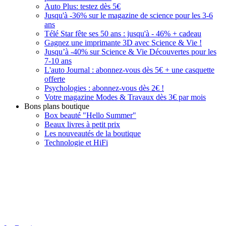
Auto Plus: testez dès 5€
Jusqu'à -36% sur le magazine de science pour les 3-6
ans
Télé Star fête ses 50 ans : jusqu'à - 46% + cadeau
Gagnez une imprimante 3D avec Science & Vie !
Jusqu’à -40% sur Science & Vie Découvertes pour les
7-10 ans
L'auto Journal : abonnez-vous dès 5€ + une casquette
offerte
Psychologies : abonnez-vous dès 2€ !
Votre magazine Modes & Travaux dès 3€ par mois
Bons plans boutique
Box beauté "Hello Summer"
Beaux livres à petit prix
Les nouveautés de la boutique
Technologie et HiFi