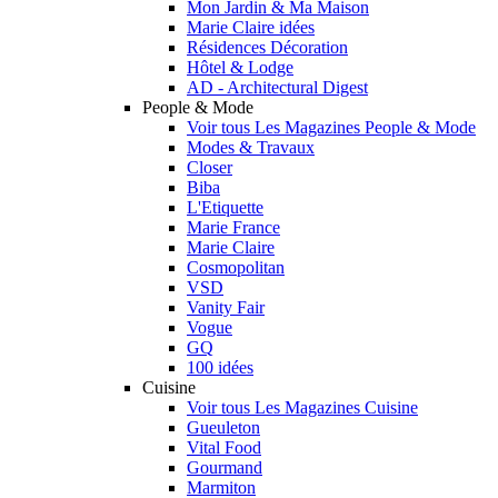
Mon Jardin & Ma Maison
Marie Claire idées
Résidences Décoration
Hôtel & Lodge
AD - Architectural Digest
People & Mode
Voir tous Les Magazines People & Mode
Modes & Travaux
Closer
Biba
L'Etiquette
Marie France
Marie Claire
Cosmopolitan
VSD
Vanity Fair
Vogue
GQ
100 idées
Cuisine
Voir tous Les Magazines Cuisine
Gueuleton
Vital Food
Gourmand
Marmiton