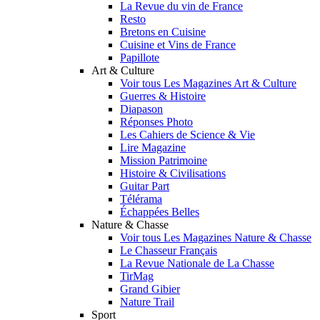
La Revue du vin de France
Resto
Bretons en Cuisine
Cuisine et Vins de France
Papillote
Art & Culture
Voir tous Les Magazines Art & Culture
Guerres & Histoire
Diapason
Réponses Photo
Les Cahiers de Science & Vie
Lire Magazine
Mission Patrimoine
Histoire & Civilisations
Guitar Part
Télérama
Échappées Belles
Nature & Chasse
Voir tous Les Magazines Nature & Chasse
Le Chasseur Français
La Revue Nationale de La Chasse
TirMag
Grand Gibier
Nature Trail
Sport