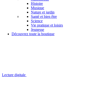
Histoire
Musique
Nature et jardin
Santé et bien être
Science
Vie pratique et loisirs
Jeunesse
Découvrez toute la boutique
Lecture digitale