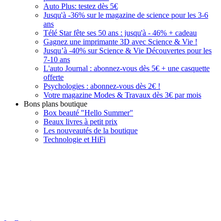
Auto Plus: testez dès 5€
Jusqu'à -36% sur le magazine de science pour les 3-6
ans
Télé Star fête ses 50 ans : jusqu'à - 46% + cadeau
Gagnez une imprimante 3D avec Science & Vie !
Jusqu’à -40% sur Science & Vie Découvertes pour les
7-10 ans
L'auto Journal : abonnez-vous dès 5€ + une casquette
offerte
Psychologies : abonnez-vous dès 2€ !
Votre magazine Modes & Travaux dès 3€ par mois
Bons plans boutique
Box beauté "Hello Summer"
Beaux livres à petit prix
Les nouveautés de la boutique
Technologie et HiFi