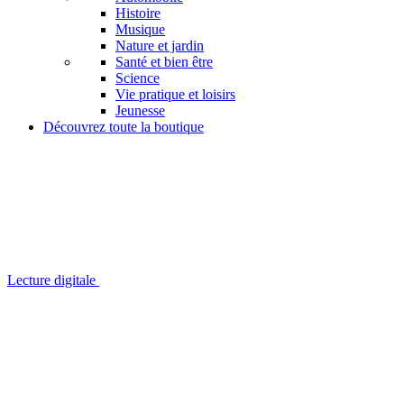
Histoire
Musique
Nature et jardin
Santé et bien être
Science
Vie pratique et loisirs
Jeunesse
Découvrez toute la boutique
Lecture digitale