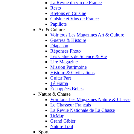
La Revue du vin de France
Resto
Bretons en Cuisine
Cuisine et Vins de France
Papillote
Art & Culture
Voir tous Les Magazines Art & Culture
Guerres & Histoire
Diapason
Réponses Photo
Les Cahiers de Science & Vie
Lire Magazine
Mission Patrimoine
Histoire & Civilisations
Guitar Part
Télérama
Échappées Belles
Nature & Chasse
Voir tous Les Magazines Nature & Chasse
Le Chasseur Français
La Revue Nationale de La Chasse
TirMag
Grand Gibier
Nature Trail
Sport