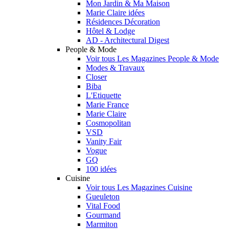
Mon Jardin & Ma Maison
Marie Claire idées
Résidences Décoration
Hôtel & Lodge
AD - Architectural Digest
People & Mode
Voir tous Les Magazines People & Mode
Modes & Travaux
Closer
Biba
L'Etiquette
Marie France
Marie Claire
Cosmopolitan
VSD
Vanity Fair
Vogue
GQ
100 idées
Cuisine
Voir tous Les Magazines Cuisine
Gueuleton
Vital Food
Gourmand
Marmiton